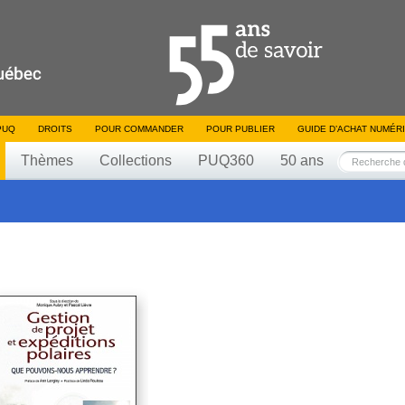
PUQ
DROITS
POUR COMMANDER
POUR PUBLIER
GUIDE D’ACHAT NUMÉR
Thèmes
Collections
PUQ360
50 ans