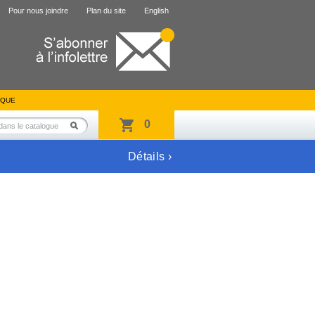
Pour nous joindre
Plan du site
English
IQUE
0
Détails ›