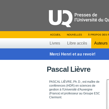
ACCUEIL
NOUVELLES
À PROPOS DES 
Livres
Libre accès
Auteurs
Merci Henri et au revoir!
Pascal Lièvre
PASCAL LIÈVRE, Ph. D., est maître de
conférences (HDR) en sciences de
gestion à l'Université d'Auvergne
(France) et professeur au Groupe ESC
Clermont.