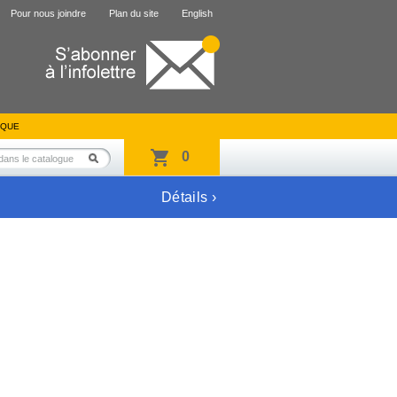
Pour nous joindre
Plan du site
English
IQUE
0
Détails ›