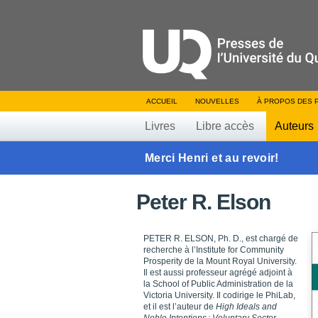
ACCUEIL
NOUVELLES
À PROPOS DES 
Livres
Libre accès
Auteurs
Merci Henri et au revoir!
Peter R. Elson
PETER R. ELSON, Ph. D., est chargé de
recherche à l’Institute for Community
Prosperity de la Mount Royal University.
Il est aussi professeur agrégé adjoint à
la School of Public Administration de la
Victoria University. Il codirige le PhiLab,
et il est l’auteur de
High Ideals and