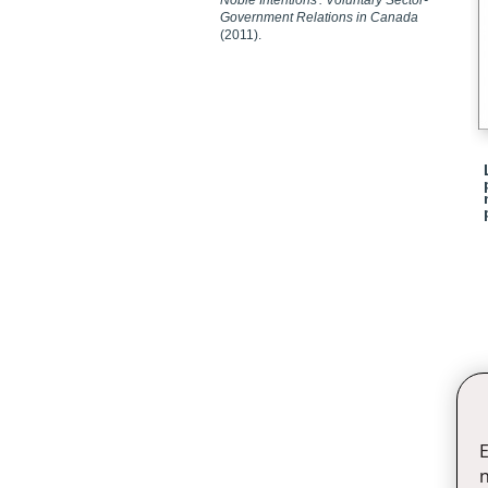
Noble Intentions : Voluntary Sector-
Government Relations in Canada
(2011).
E
n