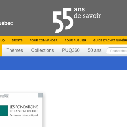
PUQ
DROITS
POUR COMMANDER
POUR PUBLIER
GUIDE D’ACHAT NUMÉR
Thèmes
Collections
PUQ360
50 ans