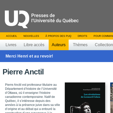
ACCUEIL
NOUVELLES
À PROPOS DES PUQ
DROITS
POUR COMMAN
Livres
Libre accès
Auteurs
Thèmes
Collectio
Merci Henri et au revoir!
Pierre Anctil
Pierre Anctil est professeur titulaire au
Département d’histoire de l’Université
d’Ottawa, où il enseigne l’histoire
canadienne contemporaine. Natif de
Québec, il s’intéresse depuis des
années à la présence juive dans sa ville
d’origine et au débat qui a entouré la