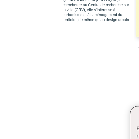
Québec à Montréal (ESG-UQAM) et
chercheure au Centre de recherche sur
la ville (CRV), elle s’intéresse à
l’urbanisme et à l’aménagement du
territoire, de même qu’au design urbain.
E
n