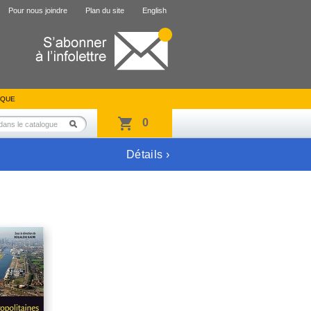
Pour nous joindre
Plan du site
English
IQUE
0
Détails ›