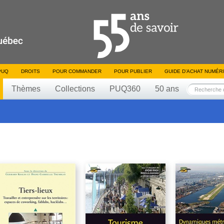
PUQ
DROITS
POUR COMMANDER
POUR PUBLIER
GUIDE D’ACHAT NUMÉR
Thèmes
Collections
PUQ360
50 ans