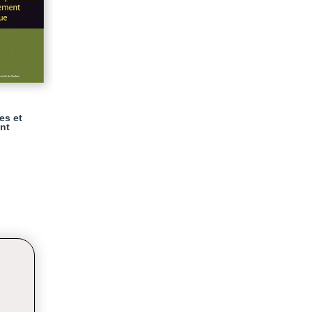
es et
nt