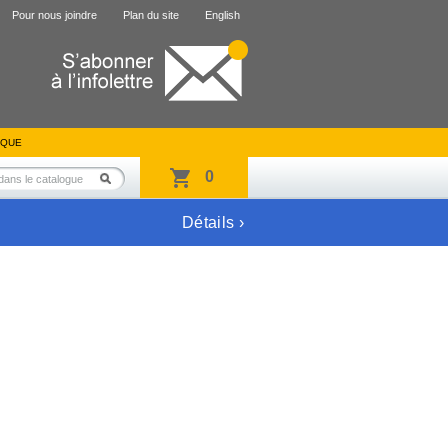
Pour nous joindre
Plan du site
English
IQUE
0
Détails ›