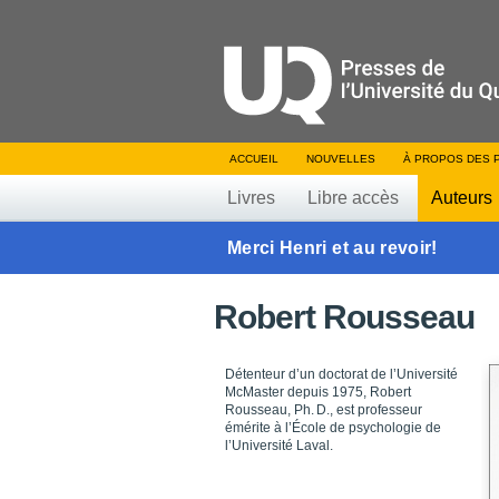
ACCUEIL
NOUVELLES
À PROPOS DES 
Livres
Libre accès
Auteurs
Merci Henri et au revoir!
Robert Rousseau
Détenteur d’un doctorat de l’Université
McMaster depuis 1975, Robert
Rousseau, Ph. D., est professeur
émérite à l’École de psychologie de
l’Université Laval.