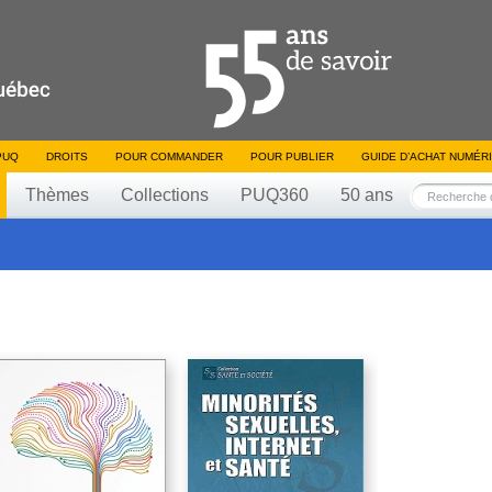
PUQ
DROITS
POUR COMMANDER
POUR PUBLIER
GUIDE D’ACHAT NUMÉR
Thèmes
Collections
PUQ360
50 ans