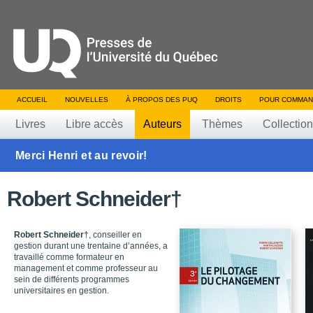
ACCUEIL
NOUVELLES
À PROPOS DES PUQ
DROITS
POUR COMMAN
Livres
Libre accès
Auteurs
Thèmes
Collectio
Merci Henri et au revoir!
Robert Schneider†
Robert Schneider
†, conseiller en
gestion durant une trentaine d’années, a
travaillé comme formateur en
management et comme professeur au
sein de différents programmes
universitaires en gestion.