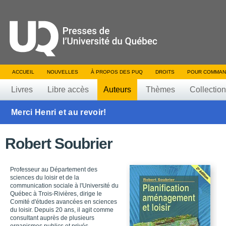
ACCUEIL
NOUVELLES
À PROPOS DES PUQ
DROITS
POUR COMMAN
Livres
Libre accès
Auteurs
Thèmes
Collectio
Merci Henri et au revoir!
Robert Soubrier
Professeur au Département des
sciences du loisir et de la
communication sociale à l'Université du
Québec à Trois-Rivières, dirige le
Comité d'études avancées en sciences
du loisir. Depuis 20 ans, il agit comme
consultant auprès de plusieurs