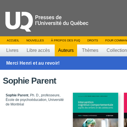
ACCUEIL
NOUVELLES
À PROPOS DES PUQ
DROITS
POUR COMMAN
Livres
Libre accès
Auteurs
Thèmes
Collectio
Merci Henri et au revoir!
Sophie Parent
Sophie Parent
, Ph. D., professeure,
École de psychoéducation, Université
de Montréal