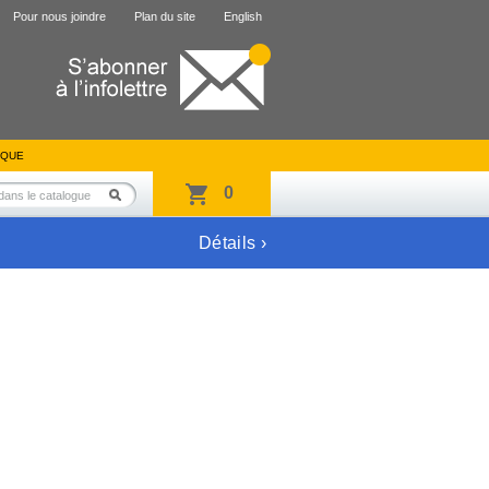
Pour nous joindre
Plan du site
English
IQUE
0
Détails ›