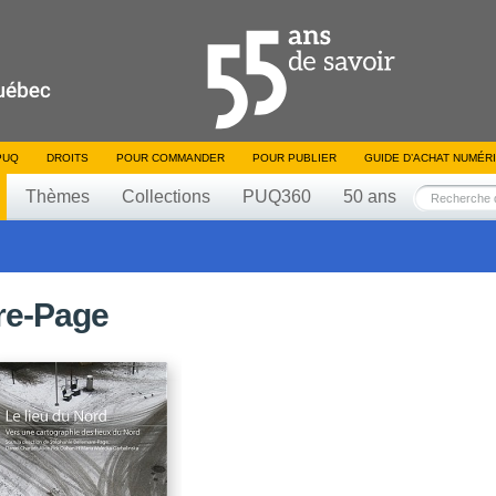
PUQ
DROITS
POUR COMMANDER
POUR PUBLIER
GUIDE D’ACHAT NUMÉR
Thèmes
Collections
PUQ360
50 ans
re-Page