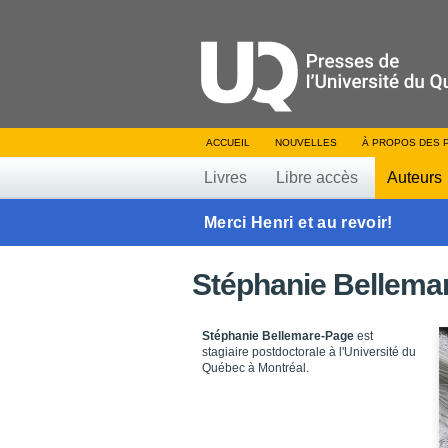
ACCUEIL
NOUVELLES
À PROPOS DES 
Livres
Libre accès
Auteurs
Merci Henri et au revoir!
Stéphanie Bellema
Stéphanie Bellemare-Page
est
stagiaire postdoctorale à l'Université du
Québec à Montréal.