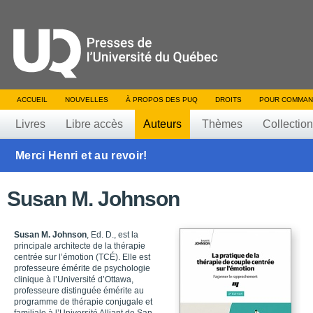
ACCUEIL
NOUVELLES
À PROPOS DES PUQ
DROITS
POUR COMMAN
Livres
Libre accès
Auteurs
Thèmes
Collectio
Merci Henri et au revoir!
Susan M. Johnson
Susan M. Johnson
, Ed. D., est la
principale architecte de la thérapie
centrée sur l’émotion (TCÉ). Elle est
professeure émérite de psychologie
clinique à l’Université d’Ottawa,
professeure distinguée émérite au
programme de thérapie conjugale et