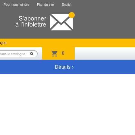
Pour nous joindre
Plan du site
English
IQUE
0
Détails ›