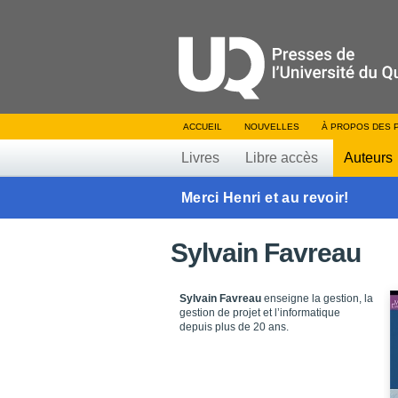
ACCUEIL
NOUVELLES
À PROPOS DES 
Livres
Libre accès
Auteurs
Merci Henri et au revoir!
Sylvain Favreau
Sylvain Favreau
enseigne la gestion, la
gestion de projet et l’informatique
depuis plus de 20 ans.