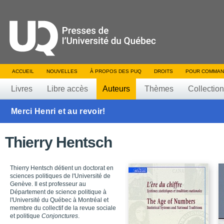
ACCUEIL
NOUVELLES
À PROPOS DES PUQ
DROITS
POUR COMMAN
Livres
Libre accès
Auteurs
Thèmes
Collectio
Merci Henri et au revoir!
Thierry Hentsch
Thierry Hentsch détient un doctorat en
sciences politiques de l'Université de
Genève. Il est professeur au
Département de science politique à
l'Université du Québec à Montréal et
membre du collectif de la revue sociale
et politique
Conjonctures
.