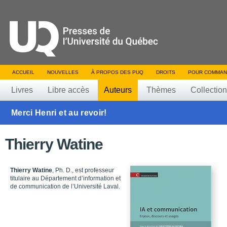
ACCUEIL
NOUVELLES
À PROPOS DES PUQ
DROITS
POUR COMMAN
Livres
Libre accès
Auteurs
Thèmes
Collectio
Merci Henri et au revoir!
Thierry Watine
Thierry Watine
, Ph. D., est professeur
titulaire au Département d’information et
de communication de l’Université Laval.