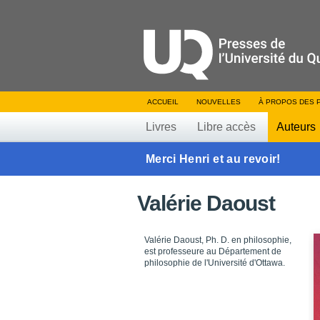
ACCUEIL
NOUVELLES
À PROPOS DES 
Livres
Libre accès
Auteurs
Merci Henri et au revoir!
Valérie Daoust
Valérie Daoust, Ph. D. en philosophie,
est professeure au Département de
philosophie de l'Université d'Ottawa.