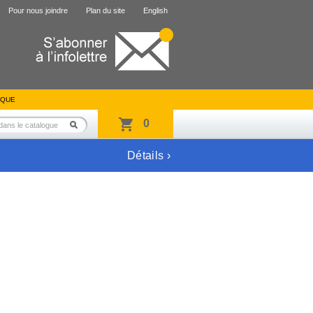
Pour nous joindre
Plan du site
English
IQUE
0
Détails ›