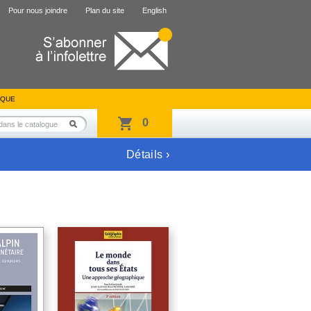
Pour nous joindre
Plan du site
English
IQUE
0
Détails ›