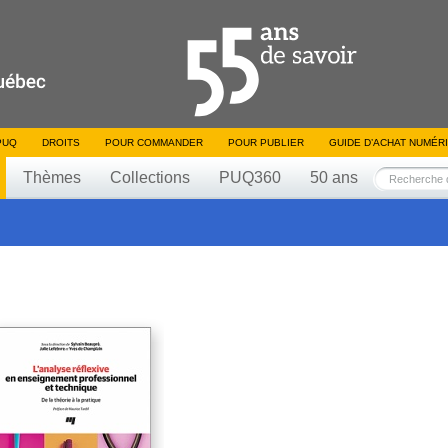
PUQ
DROITS
POUR COMMANDER
POUR PUBLIER
GUIDE D’ACHAT NUMÉR
Thèmes
Collections
PUQ360
50 ans