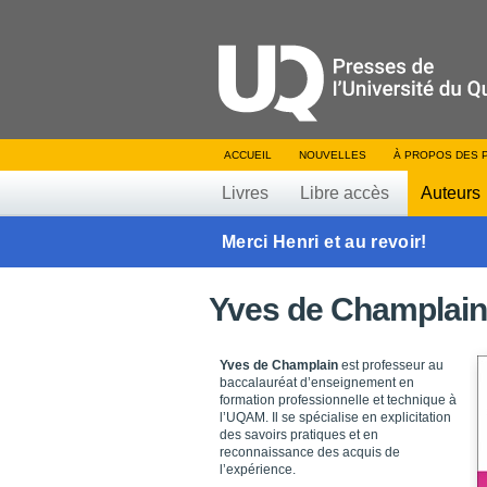
ACCUEIL
NOUVELLES
À PROPOS DES 
Livres
Libre accès
Auteurs
Merci Henri et au revoir!
Yves de Champlain
Yves de Champlain
est professeur au
baccalauréat d’enseignement en
formation professionnelle et technique à
l’UQAM. Il se spécialise en explicitation
des savoirs pratiques et en
reconnaissance des acquis de
l’expérience.