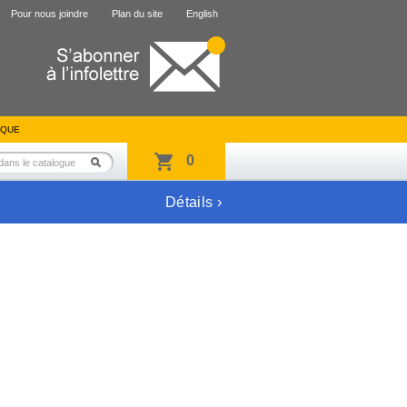
Pour nous joindre
Plan du site
English
IQUE
0
Détails ›