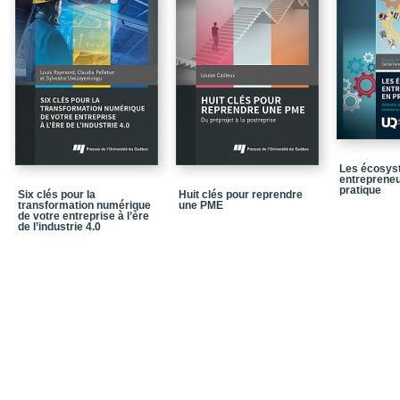
Objectifs créatifs comme
Les erreurs de percept
Ce qu’est la créativité e
Clé 2 / Être créatif : po
L’approche componenti
Pourquoi ? Pour répondre
transcendants
Les écosys
entrepreneu
Pour qui ? Avec qui ?
pratique
Six clés pour la
Huit clés pour reprendre
transformation numérique
une PME
Clé 3 / On ne naît pas cr
de votre entreprise à l’ère
de l’industrie 4.0
L’approche par les trait
L’approche par les faits
Les freins à la créativité
Clé 4 / Techniques de cr
La dimension collective 
Techniques heuristique