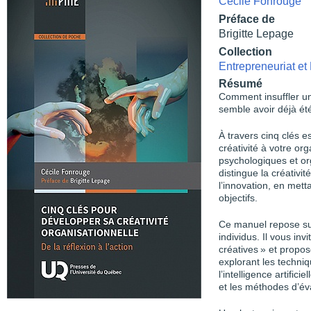
Cécile Fonrouge
Préface de
Brigitte Lepage
Collection
Entrepreneuriat e
Résumé
Comment insuffler un 
semble avoir déjà ét
À travers cinq clés e
créativité à votre or
psychologiques et org
distingue la créativi
l’innovation, en mett
objectifs.
Ce manuel repose sur
individus. Il vous inv
créatives » et propos
explorant les techniq
l’intelligence artific
et les méthodes d’éva