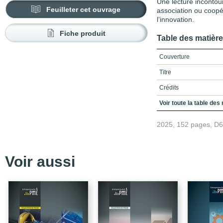
Une lecture incontou
Feuilleter cet ouvrage
association ou coopér
l’innovation.
Fiche produit
Table des matièr
Couverture
Titre
Crédits
Préface
Voir toute la table des
Remerciements
2025, 152 pages, D
Table des matières
Liste des cas
Voir aussi
Liste des encadrés, des
Introduction
Clé 1 / Définir son conte
Définir le cadre socio