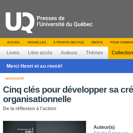
ACCUEIL
NOUVELLES
À PROPOS DES PUQ
DROITS
POUR COMMAN
Livres
Libre accès
Auteurs
Thèmes
Collectio
Merci Henri et au revoir!
NOUVEAUTÉ
Cinq clés pour développer sa cré
organisationnelle
De la réflexion à l’action
Auteur(s)