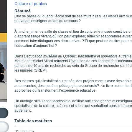
Culture et publics
Résumé
Que se passe-t-il quand l’école sort de ses murs ? Et si les visites aux m
pouvaient enseigner autant qu’un cours ?
À mi-chemin entre salle de classe et lieu de culture, le musée constitue 
d’apprentissage vivant, où l’on peut explorer, réfléchir et apprendre autr
comment faire dialoguer ces deux univers ? Et que peut-on en tirer pour 
l’éducation d’aujourd’hui ?
Dans
L’éducation muséale au Québec : transmettre et apprendre autreme
Meunier et Michel Allard retracent l’évolution de ces liens parfois méconn
par plus de 40 ans de recherche au sein du Groupe de recherche sur l’éd
les musées (GREM).
Des classes qui s’installent au musée, des projets conçus avec des adole
adolescentes, des modèles pédagogiques concrets? : ce livre met en lum
approches qui transforment l’expérience éducative.
Un ouvrage stimulant et accessible, destiné aux enseignants et enseigna
spécialistes de la culture, et à ceux et celles qui souhaitent penser l’appr
autrement.
Table des matières
Couverture