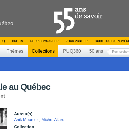
PUQ
DROITS
POUR COMMANDER
POUR PUBLIER
GUIDE D’ACHAT NUMÉR
Thèmes
Collections
PUQ360
50 ans
ale au Québec
ent
Auteur(s)
Anik Meunier
,
Michel Allard
Collection