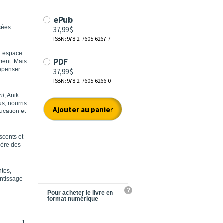
usées
un espace
ement. Mais
repenser
nt
, Anik
us, nourris
ucation et
scents et
ière des
ntes,
entissage
?
Pour acheter le livre en
format numérique
1