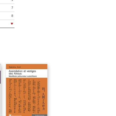
7
8
9
11
19
21
25
27
29
31
33
42
45
63