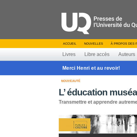
ACCUEIL
NOUVELLES
À PROPOS DES 
Livres
Libre accès
Auteurs
Merci Henri et au revoir!
NOUVEAUTÉ
L’ éducation musé
Transmettre et apprendre autrem