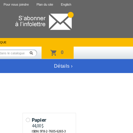
Pour nous joindre
Plan du site
English
IQUE
0
Détails ›