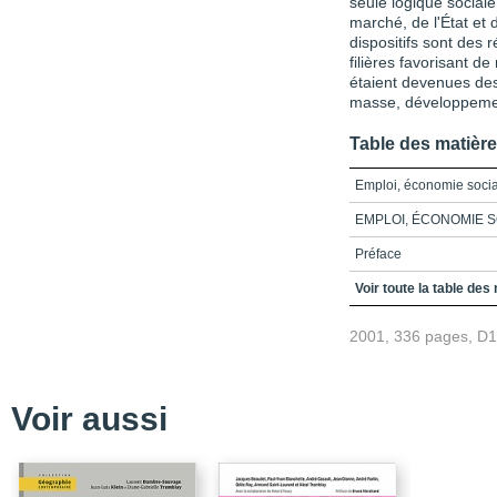
seule logique sociale
marché, de l'État et 
dispositifs sont des
filières favorisant d
étaient devenues des
masse, développemen
Table des matièr
Emploi, économie socia
EMPLOI, ÉCONOMIE 
Préface
Remerciements
Voir toute la table des
Liste des tableaux
2001, 336 pages, D
Liste des acronymes
Avant-propos
Voir aussi
Introduction_L'emploi 
Chapitre 1_Politiques 
filières institutionnelles