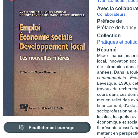
Yvan Comeau
,
Loui
Avec la collabora
Collaborateurs
Préface de
Préface de Nancy
Collection
Pratiques et polit
Résumé
Micro-finance, insert
local, innovation so
été introduites dans 
années. Dans la fou
communautaire. Écono
Lévesque, 1996), cet
travaux de recherche 
cours dans ces domai
met en relief des exp
financement, d'aide à
socioprofessionnelle
locales, lesquels rév
économique et social
Feuilleter cet ouvrage
Il présente aussi l'a
mettant en perspecti