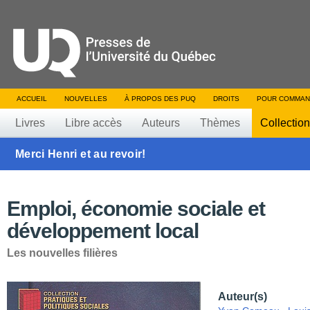
ACCUEIL
NOUVELLES
À PROPOS DES PUQ
DROITS
POUR COMMAN
Livres
Libre accès
Auteurs
Thèmes
Collectio
Merci Henri et au revoir!
Emploi, économie sociale et
développement local
Les nouvelles filières
Auteur(s)