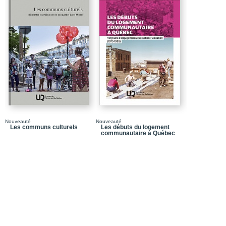
Chapitre 2_Insertion à 
Chapitre 3_Pratiques inn
microfinance
Chapitre 4_Entreprises
Chapitre 5_Quartiers e
Conclusion_Québec 2
Bibliographie
Bibliographie sélective
Nouveauté
Nouveauté
Adresses utiles
Les communs culturels
Les débuts du logement
communautaire à Québec
Les auteurs
Table des matières