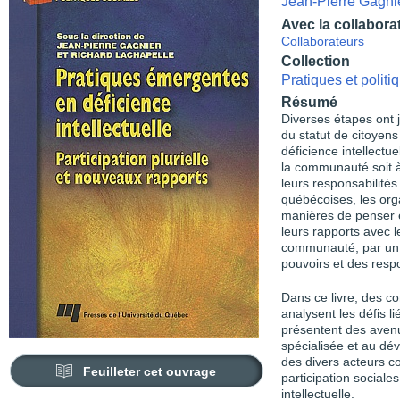
Jean-Pierre Gagni
Avec la collabora
Collaborateurs
Collection
Pratiques et polit
Résumé
Diverses étapes ont 
du statut de citoyen
déficience intellectue
la communauté soit à 
leurs responsabilités 
québécoises, les orga
manières de penser e
leurs rapports avec le
communauté, par un p
pouvoirs et des respo
Dans ce livre, des c
analysent les défis l
présentent des avenu
spécialisée et au dé
des divers acteurs co
Feuilleter cet ouvrage
participation social
intellectuelle.