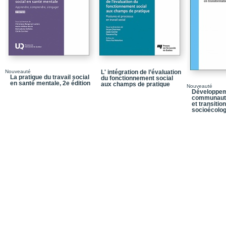
Chapitre 7_De la mobili
Chapitre 8_L'économie 
Notices biographiques
Table des matières
Nouveauté
L' intégration de l’évaluation
La pratique du travail social
du fonctionnement social
en santé mentale, 2e édition
aux champs de pratique
Nouveauté
Développem
communautés
et transition
socioécolo