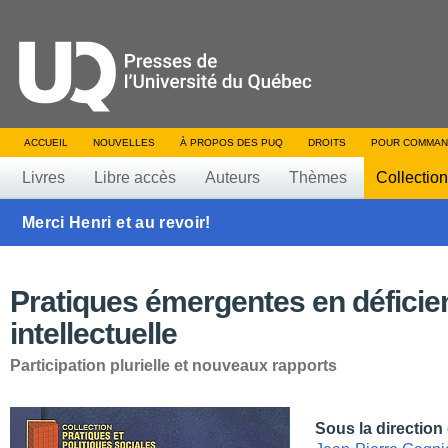
ACCUEIL
NOUVELLES
À PROPOS DES PUQ
DROITS
POUR COMMAN
Livres
Libre accès
Auteurs
Thèmes
Collectio
Merci Henri et au revoir!
Pratiques émergentes en déficie
intellectuelle
Participation plurielle et nouveaux rapports
Sous la direction