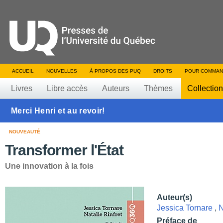
ACCUEIL
NOUVELLES
À PROPOS DES PUQ
DROITS
POUR COMMAN
Livres
Libre accès
Auteurs
Thèmes
Collectio
Merci Henri et au revoir!
NOUVEAUTÉ
Transformer l'État
Une innovation à la fois
Auteur(s)
Jessica Tornare
,
N
Préface de