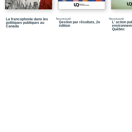
Le Cercle des jeunes le
Conclusion
La francophonie dans les
Nouveauté
Nouveauté
Chapitre 3 / Améliorer l
Gestion par résultats, 2e
L' action pu
politiques publiques au
édition
environnem
Canada
Un meilleur accès aux s
Québec
(GAP)
L’autogestion des horair
temps ?
Renforcer les soins po
vulnérables : le soutie
Conclusion
Chapitre 4 / Réinventer
L’organisation agile et
alimentaires du Québe
La libération des talents
intelligente des matièr
Créer une culture axée su
Conclusion
Chapitre 5 / Construir