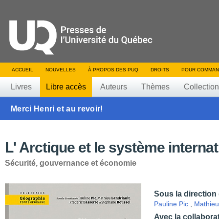
ACCUEIL
NOUVELLES
À PROPOS DES PUQ
DROITS
POUR COMMAN
Livres
Libre accès
Auteurs
Thèmes
Collectio
Merci Henri et au revoir!
L' Arctique et le système internat
Sécurité, gouvernance et économie
Sous la direction
Pauline Pic
,
Mathieu
Avec la collabora