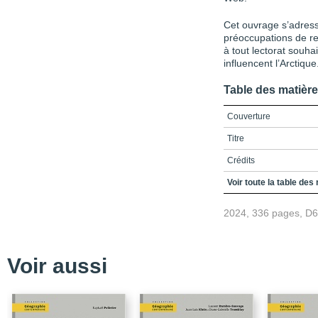
Cet ouvrage s’adress
préoccupations de re
à tout lectorat souha
influencent l’Arctique
Table des matièr
Couverture
Titre
Crédits
Table des matières
Voir toute la table des
Liste des figureset tabl
2024, 336 pages, D
Liste des sigles et acr
Introduction / La région
Voir aussi
Présentations des chapi
Références
PARTIE 1 / Fondement