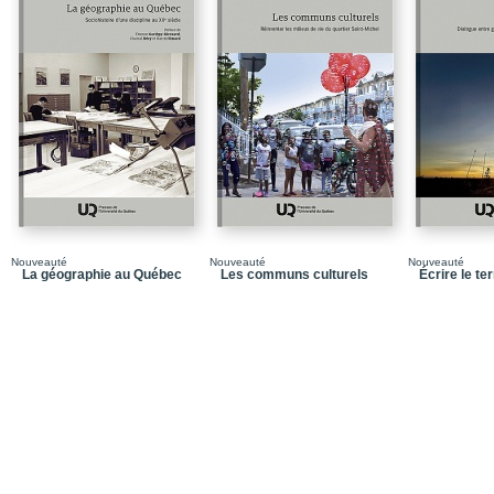
Chapitre 1 / L’échelle a
Chapitre 2 / Comment s
l’Arctique ?
PARTIE 2 / Guerre et gé
Chapitre 3 / Guerre, mil
arctique et ses nuance
Chapitre 4 / L’impact d
sur l’Arctique: vers une 
puissance
Chapitre 5 / Les échos 
Nouveauté
Nouveauté
Nouveauté
La géographie au Québec
Les communs culturels
Écrire le ter
défis et contraintes du 
PARTIE 3 / Gouvernance 
Chapitre 6 / Une géopol
politique (dé)faitl’esp
Chapitre 7 / Les peupl
Arctique
Chapitre 8 / Entre bien
concurrente : que repré