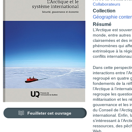
Collaborateurs
Collection
Géographie conte
Résumé
L’Arctique est souve
monde, entre autres e
clairsemées et des in
phénomènes qui affec
extrinsèque à la régi
conflits internationau
Dans cette perspectiv
interactions entre l’A
regroupé en quatre g
fondements de la réf
l’Arctique à l’intern
regroupe les questions
militarisation et les
gouvernance et les i
du Conseil de l’Arcti
Feuilleter cet ouvrage
international. Enfin,
s’intéressant à l’Arct
ressources, des pêch
Web.