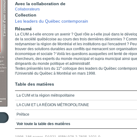
Avec la collaboration de
Collaborateurs
Collection
Les leaders du Québec contemporain
Résumé
La CUM a-t-elle encore un avenir ? Quel rôle a-t-elle joué dans le dével
de la société québécoise au cours des trois dernières décennies ? Comm
redynamiser la région de Montréal et les institutions qui l'encadrent ? Peu
trouver des solutions durables aux conflits qui menacent son organisation
économique et sociale ? Voilà les questions auxquelles ont tenté de rép
chercheurs, des experts du monde municipal et supra municipal ainsi qu
dirigeants du monde politique et administratif.
e
Textes présentés lors du 11
colloque des leaders du Québec contempora
l'Université du Québec à Montréal en mars 1998.
Table des matières
La CUM et la région métropolitaine
LA CUM ET LA RÉGION MÉTROPOLITAINE
Préface
Remerciements
Voir toute la table des matières
Introduction