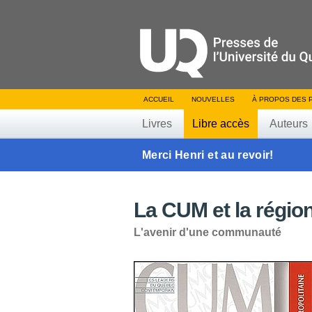
ACCUEIL
NOUVELLES
À PROPOS DES 
Livres
Libre accès
Auteurs
Merci Henri et au revoir!
La CUM et la régio
L'avenir d'une communauté