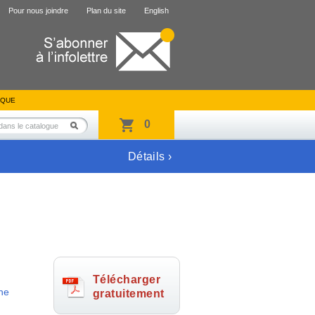
Pour nous joindre
Plan du site
English
IQUE
0
Détails ›
Télécharger
ne
gratuitement