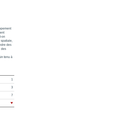
oppement
ent
t-on
 spatiale,
ondre des
e des
in tenu à
1
3
7
9
11