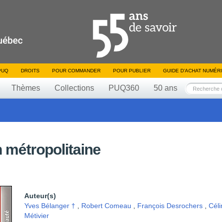
PUQ
DROITS
POUR COMMANDER
POUR PUBLIER
GUIDE D’ACHAT NUMÉR
Thèmes
Collections
PUQ360
50 ans
n métropolitaine
Auteur(s)
Yves Bélanger †
,
Robert Comeau
,
François Desrochers
,
Céli
Métivier