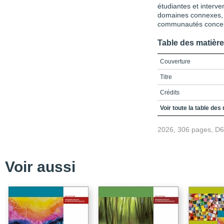
étudiantes et interve
domaines connexes, 
communautés conce
Table des matièr
Couverture
Titre
Crédits
Préface
Voir toute la table des
Conclusion
2026, 306 pages, D
Bibliographie
Table des matières
Voir aussi
Liste de la figure et de
Liste des sigles et acr
Introduction
Bibliographie