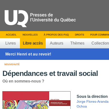
ACCUEIL
NOUVELLES
À PROPOS DES PUQ
DROITS
POUR COMMAN
Livres
Libre accès
Auteurs
Thèmes
Collectio
Merci Henri et au revoir!
NOUVEAUTÉ
Dépendances et travail social
Où en sommes-nous ?
Sous la direction
Jorge Flores-Aranda
Ochoa