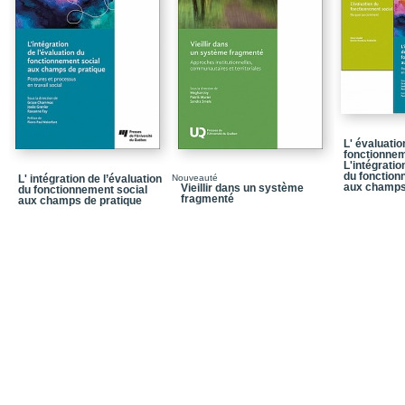
Bibliographie
Conclusion sur le rôle 
Bibliographie
Conclusion
Bibliographie
L' évaluatio
Conclusion
fonctionnem
L'intégratio
du fonction
L' intégration de l’évaluation
Nouveauté
Bibliographie
aux champs
Vieillir dans un système
du fonctionnement social
fragmenté
aux champs de pratique
Conclusion
Bibliographie
Conclusion
Bibliographie
Conclusion
Bibliographie
Conclusion