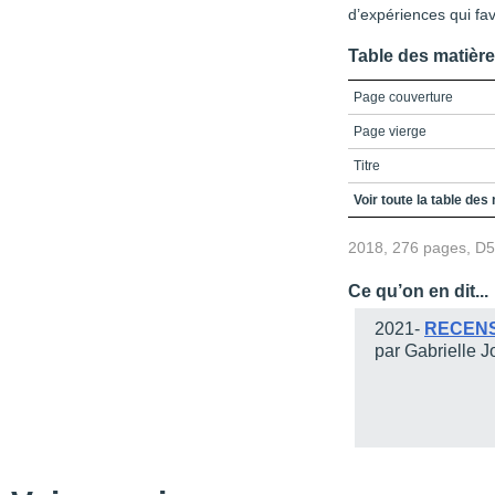
d’expériences qui fa
Table des matièr
Page couverture
Page vierge
Titre
Crédits
Voir toute la table des
Dédicace
2018, 276 pages, D
Table des matières
Ce qu’on en dit...
LIste des figures et tab
2021-
RECEN
Liste des abréviations
par Gabrielle J
Introduction
S’inscrire dans la conti
D’où vient-on ?
Où allons-nous ?