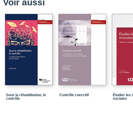
Voir aussi
Contributions
Références bibliograp
Partie 1 - Fondement
Chapitre 1 - La praxis e
Praxis
Sagesse pratique
Pensée réflexive
Conclusion
Références bibliograp
Chapitre 2 - L’apport d
Sous la réhabilitation, le
Contrôle coercitif
Étudier les 
Sagesse pratique
contrôle
sociales
Qui agit « sagement » 
Sagesse pratique au sei
Références bibliograp
Chapitre 3- L’apport de