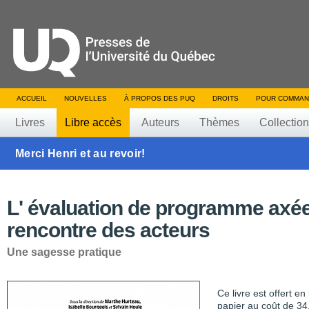
ACCUEIL
NOUVELLES
À PROPOS DES PUQ
DROITS
POUR COMMAN
Livres
Libre accès
Auteurs
Thèmes
Collectio
Merci Henri et au revoir!
L' évaluation de programme axée
rencontre des acteurs
Une sagesse pratique
Ce livre est offert e
papier au coût de 34