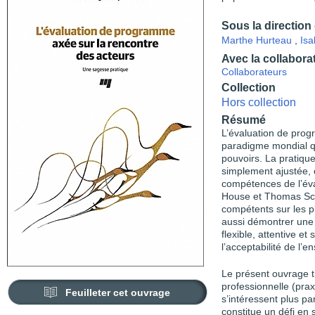
Sous la direction
Marthe Hurteau
,
Isa
Avec la collabora
Collaborateurs
Collection
Hors collection
Résumé
L’évaluation de pro
paradigme mondial qui
pouvoirs. La pratique
simplement ajustée,
compétences de l’éva
House et Thomas Sch
compétents sur les pl
aussi démontrer une 
flexible, attentive e
l’acceptabilité de l’
Le présent ouvrage tr
professionnelle (pra
Feuilleter cet ouvrage
s’intéressent plus pa
constitue un défi en 