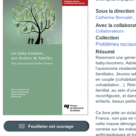
Sous la direction
Catherine Bonvalet
,
Avec la collabora
Collaborateurs
Collection
Problèmes sociaux 
Résumé
Rarement une générati
baby-boomers. Adolesc
l’autonomie résident
familiales. Jeunes adu
en couple (cohabitat
cohabitation…). Retra
familial, au sein d’u
reconfigurée, et dans
enfants, beaux petit
Ce livre jette un éc
France, non pas en r
cette masse démogra
Feuilleter cet ouvrage
centrée sur les indi
anthropologues et tra