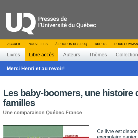
ACCUEIL
NOUVELLES
À PROPOS DES PUQ
DROITS
POUR COMMAN
Livres
Libre accès
Auteurs
Thèmes
Collectio
Merci Henri et au revoir!
Les baby-boomers, une histoire 
familles
Une comparaison Québec-France
Ce livre est dispo
exemplaire papier 