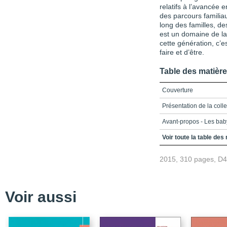
relatifs à l’avancée
des parcours familiau
long des familles, de
est un domaine de la
cette génération, c’e
faire et d’être.
Table des matièr
Couverture
Présentation de la coll
Avant-propos - Les baby-
Table des matières
Voir toute la table des
Liste des figures et tab
2015, 310 pages, D
Introduction - Le baby-
l’entrelacement des temp
Bibliographie
Voir aussi
Chapitre 1 - Mutations f
révolutions » : les gé