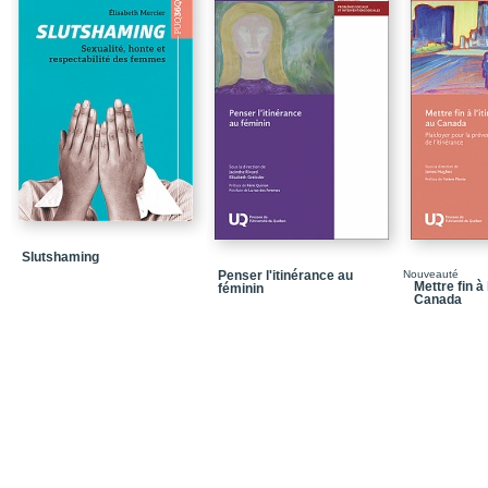
Conclusion
Bibliographie
Chapitre 2 - Les mère
Conclusion
Annexe
Bibliographie
Chapitre 3 - Le baby-b
division sociale du trava
Slutshaming
Conclusion
Penser l'itinérance au
Nouveauté
Mettre fin à
féminin
Bibliographie
Canada
Chapitre 4 - Les filles 
boomeuses
Conclusion : du cycle d
Bibliographie
Chapitre 5 - Trajectoir
une comparaison Fran