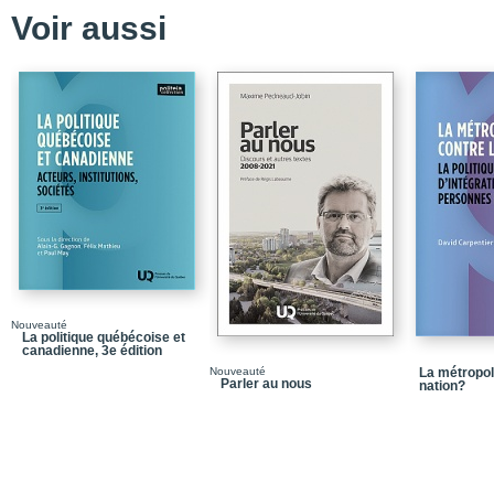
Répertoire des express
Voir aussi
Accord commercial préf
Analyse décisionnelle
Comparaison [ou Polit
Complexe régional de s
Constructivisme
Démocratie occidental
Démocratie populaire
Devoir d’ingérence
Diplomatie
Nouveauté
La politique québécoise et
Diplomatie 2.0
canadienne, 3e édition
Nouveauté
La métropol
Diplomatie à paliers mu
Parler au nous
nation?
Diplomatie commercial
Diplomatie culturelle
Diplomatie de deuxième