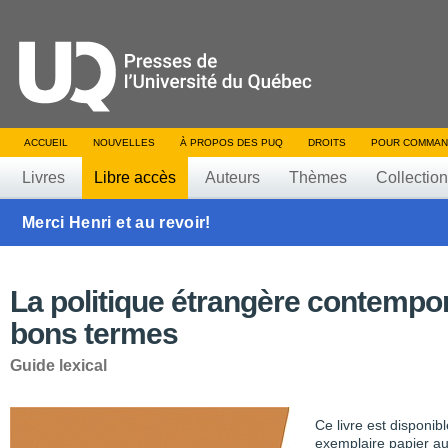
ACCUEIL
NOUVELLES
À PROPOS DES PUQ
DROITS
POUR COMMAN
Livres
Libre accès
Auteurs
Thèmes
Collectio
Merci Henri et au revoir!
La politique étrangère contempo
bons termes
Guide lexical
Ce livre est disponib
exemplaire papier au