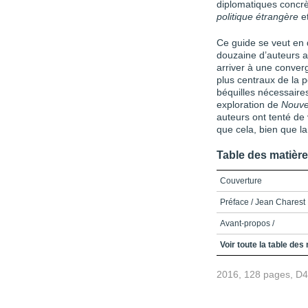
diplomatiques concrè
politique étrangère
et
Ce guide se veut en d
douzaine d’auteurs au
arriver à une conver
plus centraux de la p
béquilles nécessaires
explo­ration de
Nouvel
auteurs ont tenté de 
que cela, bien que la
Table des matièr
Couverture
Préface / Jean Charest
Avant-propos /
Table des matières
Voir toute la table des
Liste des acronymes et 
2016, 128 pages, D
Introduction /