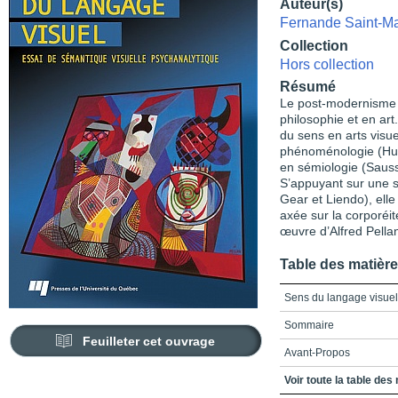
Auteur(s)
Fernande Saint-Ma
Collection
Hors collection
Résumé
Le post-modernisme a
philosophie et en art
du sens en arts visu
phénoménologie (Huss
en sémiologie (Sauss
S’appuyant sur une s
Gear et Liendo), ell
axée sur la corporéité
œuvre d’Alfred Pella
Table des matièr
Sens du langage visuel
Sommaire
Feuilleter cet ouvrage
Avant-Propos
Chapitre 1 - Un renou
Voir toute la table des