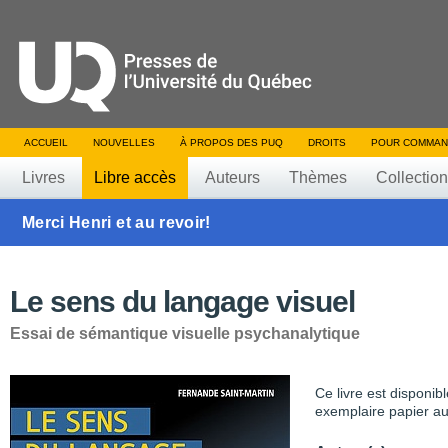
ACCUEIL
NOUVELLES
À PROPOS DES PUQ
DROITS
POUR COMMAN
Livres
Libre accès
Auteurs
Thèmes
Collectio
Merci Henri et au revoir!
Le sens du langage visuel
Essai de sémantique visuelle psychanalytique
Ce livre est disponib
exemplaire papier au