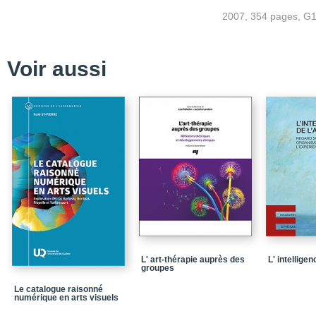
Chapitre 2 - Développe
2007, 354 pages, G
Chapitre 3 - Des phén
Chapitre 4 - Un vide s
Voir aussi
Chapitre 5 - La traditi
Chapitre 6 - La sémiol
Chapitre 7 - Éléments 
Chapitre 8 - Le «sens»
Annexe AI - Rappel de l
Annexe AII - Étapes de 
Annexe B - Une brève ap
Bibliographie
Index
L' art-thérapie auprès des
L' intelligen
groupes
Le catalogue raisonné
numérique en arts visuels