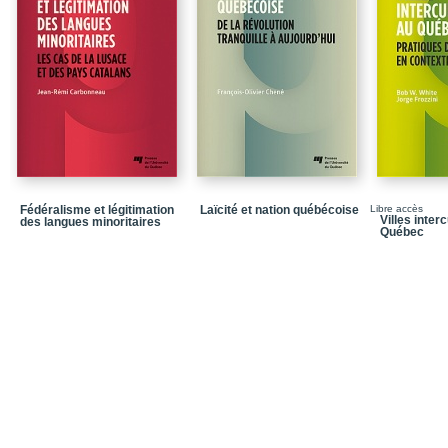
Chapitre 1 - La sociolog
Lectures complémentai
Chapitre 2 - La sociolo
Conclusion
Lectures complémentai
Chapitre 3 - Les classes
famille
Fédéralisme et légitimation
Laïcité et nation québécoise
Libre accès
Villes inter
des langues minoritaires
Conclusion
Québec
Lectures complémentai
Chapitre 4 - Le pouvoir
Conclusion
Lectures complémentai
Chapitre 5 - De Adam Sm
transition au capitalism
Conclusion