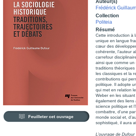
Auteur(s)
Frédérick Guillau
Collection
Politeia
Résumé
Cette introduction à
unique en langue fran
cœur des développem
cohérente, l’auteur a
carrefour disciplina
ainsi que comme un e
traditions théoriques
les classiques et la 
contributions qui per
politique. Il adopte 
qui met en relation l
Weber en les situant 
également des liens 
science politique et l
combattre, d’une part
Feuilleter cet ouvrage
monde social et, d’au
sophistiqué, il aura at
L’ouvrage de Dufour f