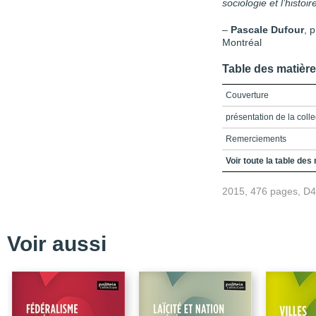
sociologie et l’histoi
–
Pascale Dufour
, 
Montréal
Table des matièr
Couverture
présentation de la colle
Remerciements
Table des matières
Voir toute la table des
Liste des tableaux
2015, 476 pages, D
Introduction
La sociologie historiqu
Voir aussi
Des convictions métho
Des traditions théoriqu
Des thèmes classiques
Les objectifs et particul