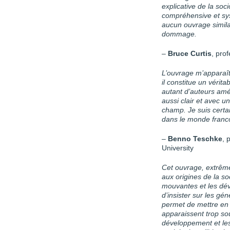
explicative de la soci
compréhensive et s
aucun ouvrage similai
dommage.
–
Bruce Curtis
, pro
L’ouvrage m’apparaî
il constitue un vérit
autant d’auteurs amé
aussi clair et avec 
champ. Je suis certai
dans le monde franc
–
Benno Teschke
, 
University
Cet ouvrage, extrême
aux origines de la soc
mouvantes et les dév
d’insister sur les g
permet de mettre en 
apparaissent trop so
développement et les