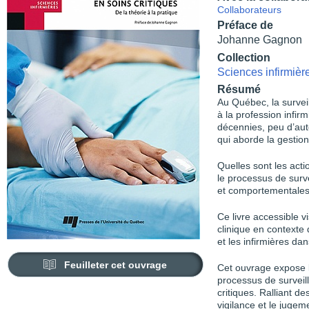
Collaborateurs
Préface de
Johanne Gagnon
Collection
Sciences infirmièr
Résumé
Au Québec, la surveil
à la profession infir
décennies, peu d’aut
qui aborde la gestion
Quelles sont les act
le processus de surv
et comportementales s
Ce livre accessible v
clinique en contexte 
et les infirmières dan
Feuilleter cet ouvrage
Cet ouvrage expose 
processus de surveill
critiques. Ralliant d
vigilance et le jugem