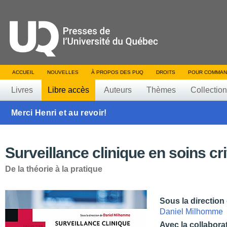
ACCUEIL
NOUVELLES
À PROPOS DES PUQ
DROITS
POUR COMMAN
Livres
Libre accès
Auteurs
Thèmes
Collectio
Merci Henri et au revoir!
Surveillance clinique en soins cr
De la théorie à la pratique
Sous la direction
Daniel Milhomme
Avec la collabora