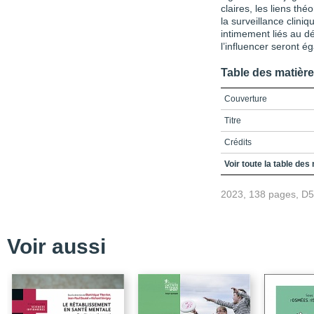
claires, les liens th
la surveillance clini
intimement liés au d
l’influencer seront é
Table des matièr
Couverture
Titre
Crédits
Préface
Voir toute la table des
Remerciements
2023, 138 pages, D
Table des matières
Liste des encadrés, fig
Voir aussi
Liste des sigles et acr
Avant-propos
Chapitre 1 / La pratique