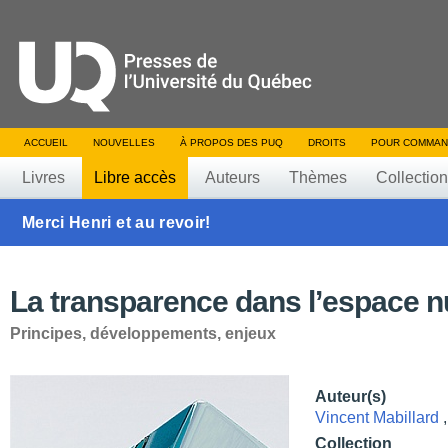
ACCUEIL
NOUVELLES
À PROPOS DES PUQ
DROITS
POUR COMMAN
Livres
Libre accès
Auteurs
Thèmes
Collectio
Merci Henri et au revoir!
La transparence dans l’espace 
Principes, développements, enjeux
Auteur(s)
Vincent Mabillard
Collection