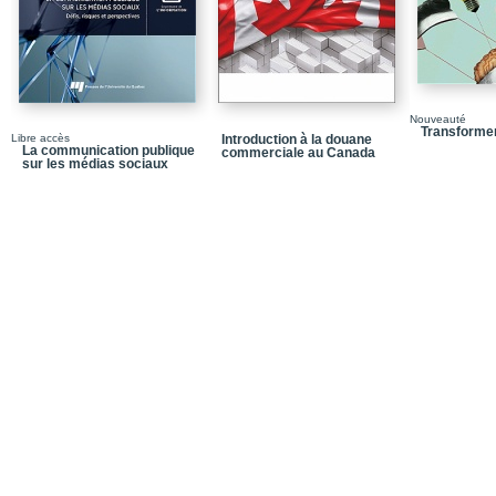
Chapitre 2 / Types de 
1 Transparence active
2 Transparence passiv
3 Transparence impro
Nouveauté
Transformer
Libre accès
Introduction à la douane
Résumé du chapitre
La communication publique
commerciale au Canada
sur les médias sociaux
Pour favoriser la réflex
Chapitre 3 / Nouveaux o
numérique
1 Nouveaux outils de l
2 Enjeux de l’environn
transparence
Résumé du chapitre
Pour favoriser la réflex
Chapitre 4 / Approche cr
1 Peut-on (et doit-on) to
2 La transparence est-el