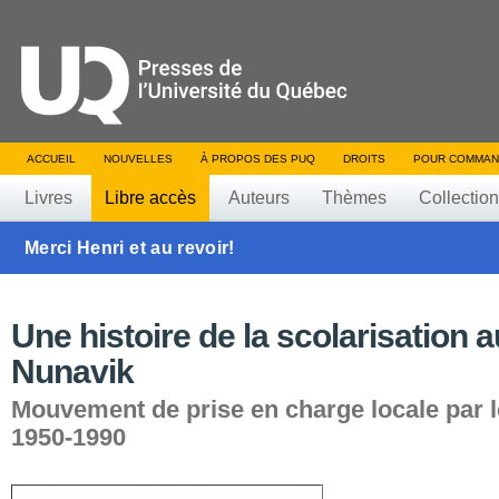
ACCUEIL
NOUVELLES
À PROPOS DES PUQ
DROITS
POUR COMMAN
Livres
Libre accès
Auteurs
Thèmes
Collectio
Merci Henri et au revoir!
Une histoire de la scolarisation a
Nunavik
Mouvement de prise en charge locale par le
1950-1990