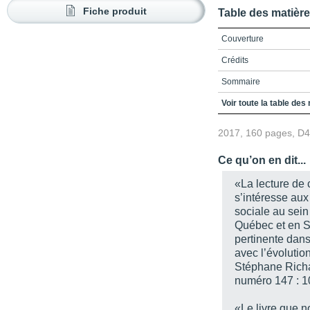
Fiche produit
Table des matièr
Couverture
Crédits
Sommaire
Préface
Voir toute la table des
La gouvernance à dista
2017, 160 pages, D
Un regain de bureaucra
Ce qu’on en dit...
Une gestion de plus en 
«La lecture de 
Une autorité qui se cach
s’intéresse aux
sociale au sei
Une responsabilisation 
Québec et en S
Des conséquences cont
pertinente dans
avec l’évolution
Des ouvertures possibl
Stéphane Richar
Introduction
numéro 147 : 
Chapitre premier. Privat
«Le livre que no