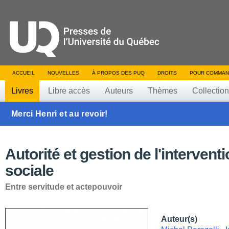
ACCUEIL
NOUVELLES
À PROPOS DES PUQ
DROITS
POUR COMMAN
Livres
Libre accès
Auteurs
Thèmes
Collectio
Merci Henri et au revoir!
Autorité et gestion de l'intervent
sociale
Entre servitude et actepouvoir
Auteur(s)