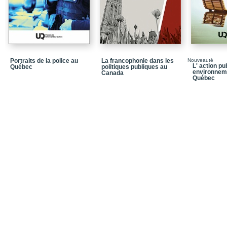
L’auto-autorité : recon
commandement de l’au
Chapitre 6: Conception d
organisationnel
Instrumentalisation de l
Portraits de la police au
La francophonie dans les
Nouveauté
L' action pu
Québec
politiques publiques au
Deux facettes de l’agir 
environnem
Canada
Québec
Distinguer l’action de l’
Chapitre 7. Liberté et au
Effets psychosociologiq
Réagir face à l’autorité
Renforcer la psychosoc
de l’acte
Le dispositif institutio
Conclusion
Références bibliograp
Quatrième de couvertu