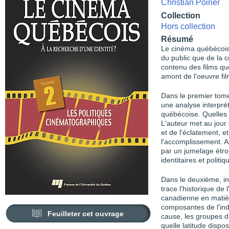
Christian Poirier
Collection
Hors collection
Résumé
Le cinéma québécois 
du public que de la 
contenu des films qué
amont de l'oeuvre fil
Dans le premier tom
une analyse interprét
québécoise. Quelles i
L'auteur met au jour 
et de l'éclatement, e
l'accomplissement. Ai
par un jumelage étroit 
identitaires et polit
Dans le deuxième, in
trace l'historique de
canadienne en matièr
composantes de l'ind
Feuilleter cet ouvrage
cause, les groupes d'
quelle latitude disp