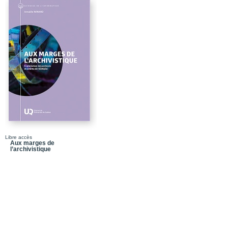
Chapitre 3_Le cinéma et
Chapitre 4_Le récit iden
Chapitre 5_Dynamiques 
2000
Partie 3_La politique 
Chapitre 6_L’État canadi
Chapitre 7_L’implication
Chapitre 8_L’identité ca
échange
Chapitre 9_Les modalit
Libre accès
Aux marges de
l’archivistique
Conclusion_Le cinéma et
Bibliographie