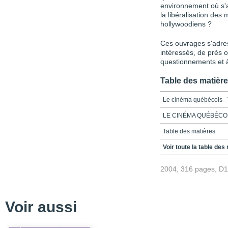
environnement où s'ac
la libéralisation des
hollywoodiens ?
Ces ouvrages s'adres
intéressés, de près o
questionnements et à
Table des matièr
Le cinéma québécois -
LE CINÉMA QUÉBÉCOI
Table des matières
Introduction_Le cinéma,
Voir toute la table des
canadienne
2004, 316 pages, D
Partie 1_Fondements thé
Chapitre 1_Récits de po
cinématographique
Voir aussi
Partie 2_La politique 
Chapitre 2_Émergence e