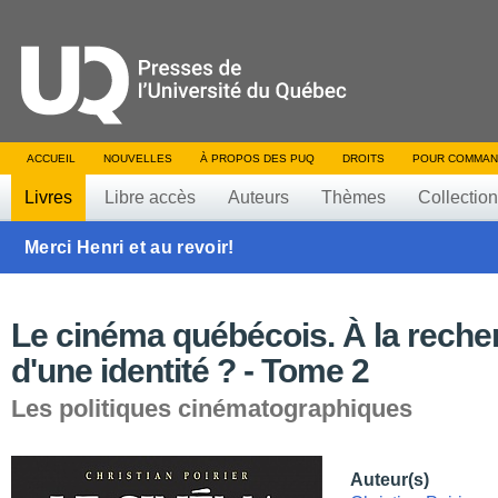
ACCUEIL
NOUVELLES
À PROPOS DES PUQ
DROITS
POUR COMMAN
Livres
Libre accès
Auteurs
Thèmes
Collectio
Merci Henri et au revoir!
Le cinéma québécois. À la reche
d'une identité ? - Tome 2
Les politiques cinématographiques
Auteur(s)