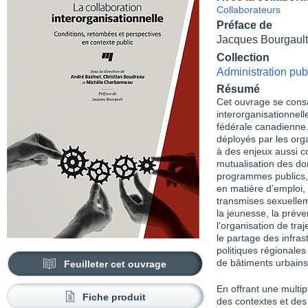
Collaborateurs
Préface de
Jacques Bourgault
Collection
Administration pu
Résumé
Cet ouvrage se consa
interorganisationnel
fédérale canadienne. 
déployés par les org
à des enjeux aussi co
mutualisation des do
programmes publics, 
en matière d’emploi, l
transmises sexuelleme
la jeunesse, la prév
l’organisation de tra
le partage des infras
politiques régionales
de bâtiments urbains
Feuilleter cet ouvrage
En offrant une multip
Fiche produit
des contextes et des