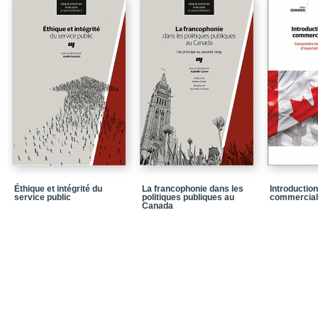
Introduction
Bibliographie
PARTIE I / Les collabo
CHAPITRE 1 / Les défis 
cas de l’Unité permane
CHAPITRE 2 / Les défis 
ressources : le projet d
gouvernement du Qué
CHAPITRE 3 / Les reto
CHAPITRE 4 / La mise e
matière d’emploi
Éthique et intégrité du
La francophonie dans les
Introduction
service public
politiques publiques au
commercial
Canada
PARTIE II / Les collabo
et en emploi
CHAPITRE 5 / L’expérien
santé au Québec
CHAPITRE 6 / Les espa
d’une collaboration inte
CHAPITRE 7 / L’intervent
collaborer ou y etre obl