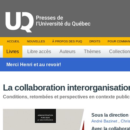
ACCUEIL
NOUVELLES
À PROPOS DES PUQ
DROITS
POUR COMMAN
Livres
Libre accès
Auteurs
Thèmes
Collectio
Merci Henri et au revoir!
La collaboration interorganisatio
Conditions, retombées et perspectives en contexte public
Sous la direction
André Bazinet
,
Chri
Avec la collabora