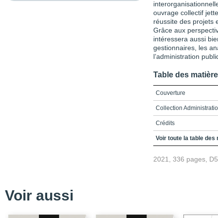
interorganisationnel
ouvrage collectif jet
réussite des projets 
Grâce aux perspective
intéressera aussi bie
gestionnaires, les an
l’administration publi
Table des matièr
Couverture
Collection Administrat
Crédits
Préface
Voir toute la table des
Remerciements
2021, 336 pages, D
Table des matières
Liste des figures
Voir aussi
Liste des tableaux
Liste des sigles