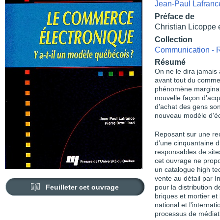
Jean-Paul Lafranc
Préface de
Christian Licoppe 
Collection
Communication - R
Résumé
On ne le dira jamais
avant tout du commer
phénomène marginal p
nouvelle façon d’acq
d’achat des gens sont
nouveau modèle d’éch
Reposant sur une re
d’une cinquantaine d
responsables de sites
cet ouvrage ne propo
un catalogue high tec
vente au détail par In
Feuilleter cet ouvrage
pour la distribution 
briques et mortier et l
national et l'interna
processus de médiati