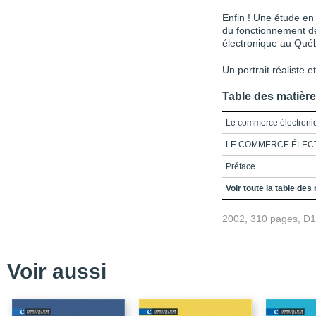
Enfin ! Une étude en 
du fonctionnement de
électronique au Qué
Un portrait réaliste 
Table des matièr
Le commerce électroni
LE COMMERCE ÉLEC
Préface
Table des matières
Voir toute la table des
Liste des figures et tab
2002, 310 pages, D
Introduction
Chapitre 1_Commerce 
Voir aussi
Chapitre 2_Les services
Chapitre 3_Le voyage