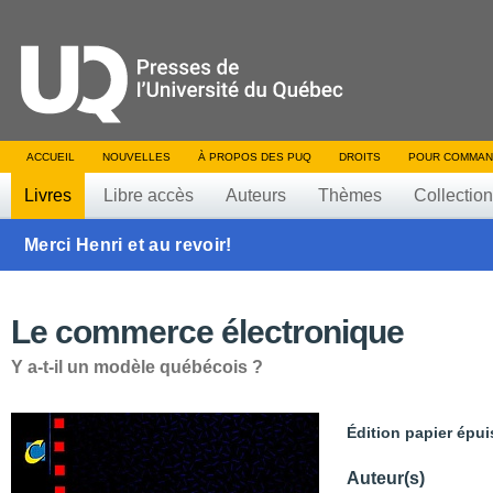
ACCUEIL
NOUVELLES
À PROPOS DES PUQ
DROITS
POUR COMMAN
Livres
Libre accès
Auteurs
Thèmes
Collectio
Merci Henri et au revoir!
Le commerce électronique
Y a-t-il un modèle québécois ?
Édition papier épui
Auteur(s)