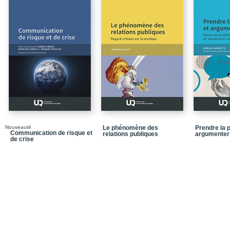
Chapitre 4_La culture
Chapitre 5_Le bricolag
Chapitre 6_L'alimentat
Chapitre 7_Le consom
Conclusion
Bibliographie
Nouveauté
Le phénomène des
Prendre la p
Communication de risque et
relations publiques
argumenter
de crise