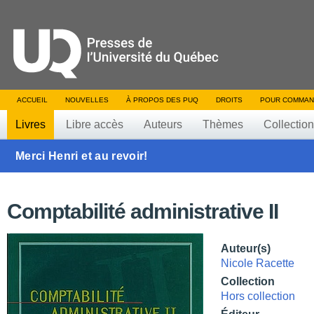
ACCUEIL
NOUVELLES
À PROPOS DES PUQ
DROITS
POUR COMMAN
Livres
Libre accès
Auteurs
Thèmes
Collectio
Merci Henri et au revoir!
Comptabilité administrative II
Auteur(s)
Nicole Racette
Collection
Hors collection