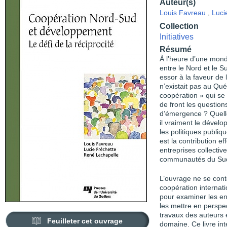
Auteur(s)
Louis Favreau
,
Luci
Collection
Initiatives
Résumé
À l’heure d’une mondi
entre le Nord et le S
essor à la faveur de 
n’existait pas au Qu
coopération » qui se
de front les questions
d’émergence ? Quelles
il vraiment le déve
les politiques publiq
est la contribution 
entreprises collecti
communautés du Su
L’ouvrage ne se conte
coopération internati
pour examiner les enj
les mettre en perspec
travaux des auteurs
Feuilleter cet ouvrage
domaine. Ce livre in