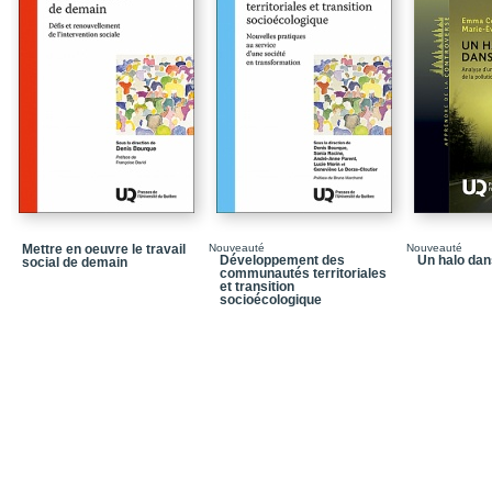
international
En guise de conclusion
Principaux acronymes
Bibliographie
Table des matières
Mettre en oeuvre le travail
Nouveauté
Nouveauté
Développement des
Un halo dans
social de demain
communautés territoriales
et transition
socioécologique