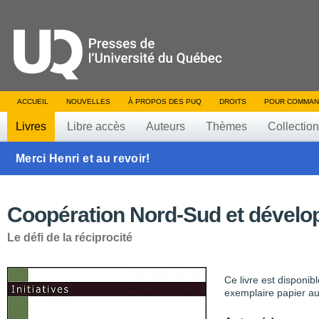
ACCUEIL
NOUVELLES
À PROPOS DES PUQ
DROITS
POUR COMMAN
Livres
Libre accès
Auteurs
Thèmes
Collectio
Merci Henri et au revoir!
Coopération Nord-Sud et dével
Le défi de la réciprocité
Ce livre est disponib
exemplaire papier au