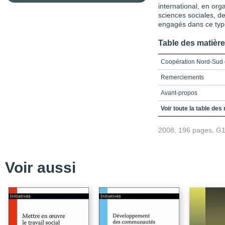
international, en or
sciences sociales, d
engagés dans ce type
Table des matièr
Coopération Nord-Sud 
Remerciements
Avant-propos
Chapitre 1_La nouvell
Voir toute la table des
Chapitre 2_Les politiq
2008, 196 pages, G
et les organisations de
Chapitre 3_La coopérat
Chapitre 4_La coopérat
Voir aussi
des communautés
Chapitre 5_La coopérati
solidaire
Chapitre 6_La coopérat
Chapitre 7_Coopération