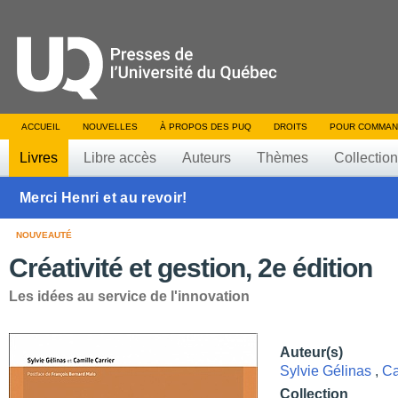
ACCUEIL
NOUVELLES
À PROPOS DES PUQ
DROITS
POUR COMMAN
Livres
Libre accès
Auteurs
Thèmes
Collectio
Merci Henri et au revoir!
NOUVEAUTÉ
Créativité et gestion, 2e édition
Les idées au service de l'innovation
Auteur(s)
Sylvie Gélinas
,
Ca
Collection