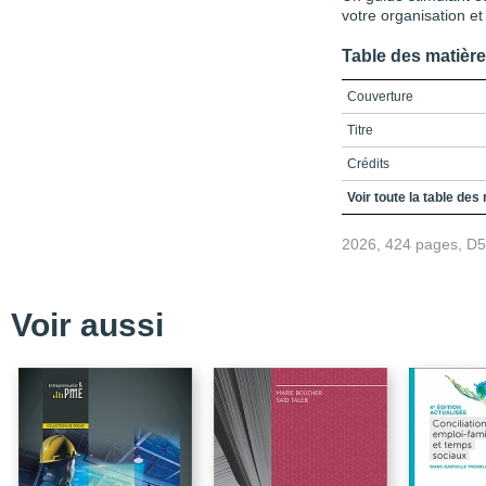
votre organisation et 
Table des matièr
Couverture
Titre
Crédits
Remerciements
Voir toute la table des
Table des matières
2026, 424 pages, D
Liste des encadrés
Liste des figures
Voir aussi
Liste des tableaux
Liste des fiches de trava
Introduction
Clé 1. La personne créa
Clé 2. Contexte en souti