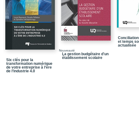
Clé 3. Processus et outil
Clé 4. Produit créatif et
Avant d’entreprendre la 
Clé 1 / La personne cré
Conciliation
et temps so
Chapitre 1 / Leadership 
actualisée
Nouveauté
Chapitre 2 / De la psy
La gestion budgétaire d'un
établissement scolaire
Six clés pour la
Clé 2 / Contexte en sout
transformation numérique
de votre entreprise à l’ère
de l’industrie 4.0
Chapitre 3 / Pratiques d
Chapitre 4 / Gestion des
Clé 3 / Processus et outi
Chapitre 5 / Les proces
la créativité délibérée
Chapitre 6 / Les outils 
différemment !
Chapitre 7 / Les essenti
avertis