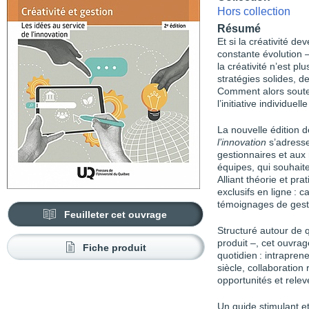
Hors collection
Résumé
Et si la créativité d
constante évolution – 
la créativité n’est p
stratégies solides, d
Comment alors souten
l’initiative individue
La nouvelle édition 
l’innovation
s’adresse
gestionnaires et aux 
équipes, qui souhaiten
Alliant théorie et p
exclusifs en ligne : c
témoignages de gesti
Feuilleter cet ouvrage
Structuré autour de 
produit –, cet ouvra
Fiche produit
quotidien : intrapren
siècle, collaboratio
opportunités et releve
Un guide stimulant et