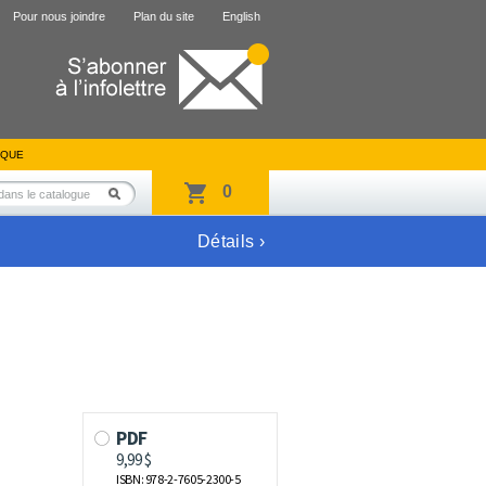
Pour nous joindre
Plan du site
English
IQUE
0
Détails ›