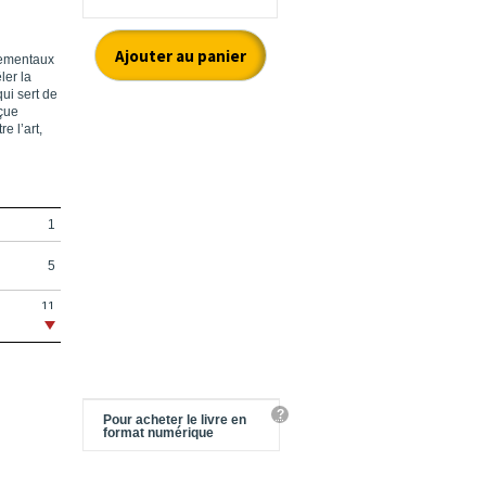
nementaux
ler la
ui sert de
nçue
e l’art,
1
5
11
13
17
23
?
Pour acheter le livre en
format numérique
27
31