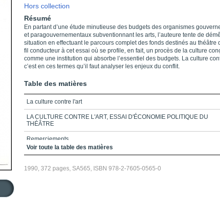
Hors collection
Résumé
En partant d’une étude minutieuse des budgets des organismes gouver
et paragouvernementaux subventionnant les arts, l’auteure tente de démê
situation en effectuant le parcours complet des fonds destinés au théâtre q
fil conducteur à cet essai où se profile, en fait, un procès de la culture co
comme une institution qui absorbe l’essentiel des budgets. La culture contr
c’est en ces termes qu’il faut analyser les enjeux du conflit.
Table des matières
La culture contre l'art
LA CULTURE CONTRE L'ART, ESSAI D'ÉCONOMIE POLITIQUE DU
THÉÂTRE
Remerciements
Voir toute la table des matières
Préface
1990, 372 pages, SA565, ISBN 978-2-7605-0565-0
Table des matières
Liste des graphiques
Liste des tableaux
Dates de création de quelques institutions, directions et programmes