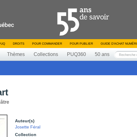
PUQ
DROITS
POUR COMMANDER
POUR PUBLIER
GUIDE D’ACHAT NUMÉR
Thèmes
Collections
PUQ360
50 ans
art
âtre
Auteur(s)
Josette Féral
Collection