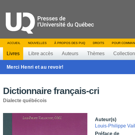
ACCUEIL
NOUVELLES
À PROPOS DES PUQ
DROITS
POUR COMMAN
Livres
Libre accès
Auteurs
Thèmes
Collectio
Merci Henri et au revoir!
Dictionnaire français-cri
Dialecte québécois
Auteur(s)
Louis-Philippe Vail
Préface de