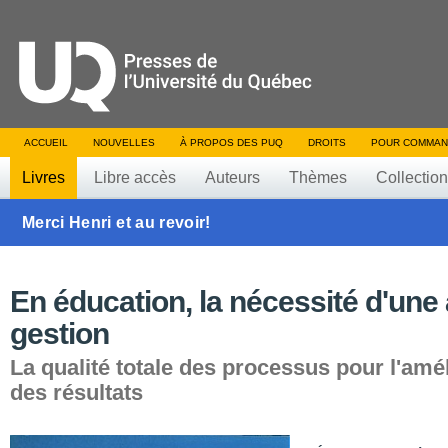
ACCUEIL
NOUVELLES
À PROPOS DES PUQ
DROITS
POUR COMMAN
Livres
Libre accès
Auteurs
Thèmes
Collectio
Merci Henri et au revoir!
En éducation, la nécessité d'une 
gestion
La qualité totale des processus pour l'amé
des résultats