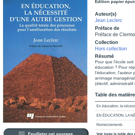
Édition papier épui
Auteur(s)
Jean Leclerc
Préface de
Préface de Clermo
Collection
Hors collection
Résumé
Pour que l'école soit
éducation ? Pour rép
l'éducation, l'auteur
arrimage managérial 
(électif, administrati
Table des matièr
En éducation, la nécess
EN ÉDUCATION, LA N
Remerciements
Feuilleter cet ouvrage
Préface
Voir toute la table des