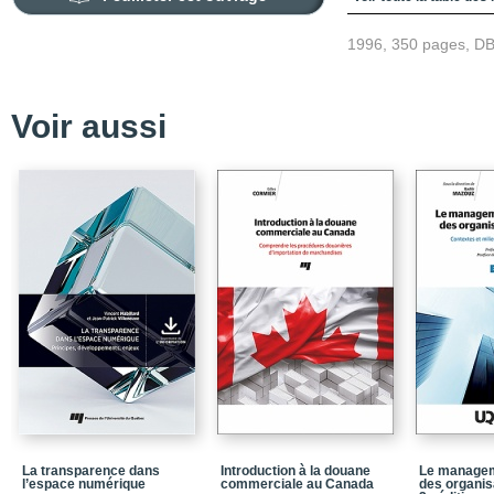
Avant-propos
1996, 350 pages, D
Table des matières
Liste des figures
Voir aussi
Liste des tableaux
Liste des sigles
Chapitre 1_Problématiqu
Chapitre 2_Présentati
Chapitre 3_Connaissanc
scolaire
Chapitre 4_Projection d
Chapitre 5_Définition d
Chapitre 6_Modèles pro
Chapitre 7_Démarche d
scolaires
La transparence dans
Introduction à la douane
Le managem
Chapitre 8_Habiletés m
l’espace numérique
commerciale au Canada
des organisa