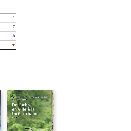
1
7
8
11
17
25
27
29
té
41
43
63
81