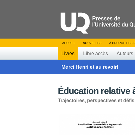
ACCUEIL
NOUVELLES
À PROPOS DES 
Livres
Libre accès
Auteurs
Merci Henri et au revoir!
Éducation relative 
Trajectoires, perspectives et déf