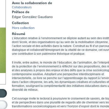
Avec la collaboration de
Collaborateurs
Préface de
Edgar González Gaudiano
Collection
Hors collection
Résumé
L’éducation relative à l’environnement se déploie autant au sein des instit
dont l’école, et des organisations qu’au sein de la mobilisation citoyenne,
l’action sociale et des activités dans la nature. Construit au fil d’un parcou
dialogique et collaboratif témoignant de la vitalité de ce domaine, cet ouv
une contribution à son patrimoine théorique et pratique.
Il invite, entre autres, le monde de l’éducation, de l’animation, de l’interpré
de la protection de l’environnement à réfléchir sur des propositions, des r
et des analyses à propos des enjeux et des défis que la crise socioécolo
contemporaine soulève. Adoptant une perspective interdisciplinaire et
intersectorielle, ce livre se penche sur l’apprentissage du rapport à l’env
dans l’action citoyenne, les arts, les dynamiques créatives et culturelles et
formation, soulignant la complémentarité des initiatives éducatives dans 
diversité de milieux.
Cet ouvrage invite le lectorat à poursuivre le croisement de savoirs, de tra
et de perspectives dans une pluralité de regards afin de cheminer vers le
transformations socioécologiques et vers l’horizon d’espoir dont le monde