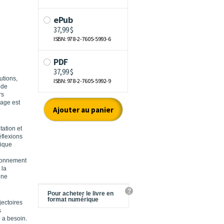
utions,
 de
rs
rage est
tation et
éflexions
gique
ironnement
 la
une
?
Pour acheter le livre en
format numérique
jectoires
s
 a besoin.