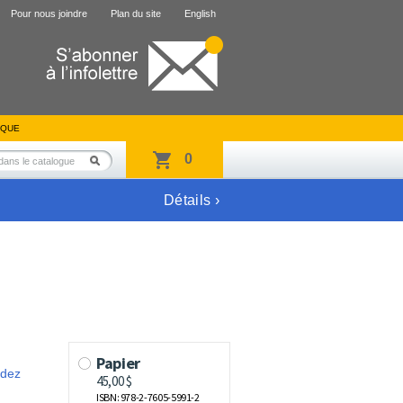
Pour nous joindre
Plan du site
English
IQUE
0
Détails ›
ndez