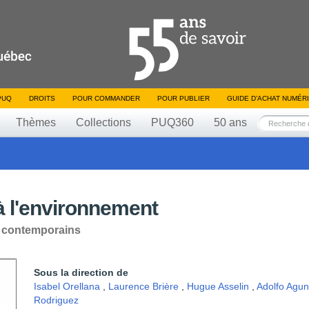
PUQ
DROITS
POUR COMMANDER
POUR PUBLIER
GUIDE D’ACHAT NUMÉR
Thèmes
Collections
PUQ360
50 ans
à l'environnement
is contemporains
Sous la direction de
Isabel Orellana
,
Laurence Brière
,
Hugue Asselin
,
Adolfo Agu
Rodriguez