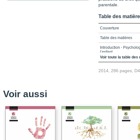
parentale.
Table des matièr
Couverture
Table des matières
Introduction - Psycholog
l’enfant
Voir toute la table des
chapitre 1 - Penser la 
l’enfant d’âge préscolai
2014, 286 pages, D
Conclusion
Bibliographie
Voir aussi
chapitre 2 - L’intérêt de
Conclusion
Bibliographie
chapitre 3 - Le partage
sont en conflit : que n
enfants et des adolesce