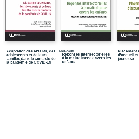
Conclusion
Bibliographie
chapitre 4 - Difficultés 
comment mieux préveni
Conclusion
Bibliographie
Adaptation des enfants, des
Nouveauté
Placement e
Réponses intersectorielles
adolescents et de leurs
chapitre 5 - Le rôle de 
d’accueil et
à la maltraitance envers les
familles dans le contexte de
jeunesse
dans l’attribution des d
enfants
la pandémie de COVID-19
Conclusion
Bibliographie
chapitre 6 - L’évaluati
de litige en matière de
et le comportement de l
Conclusion
Bibliographie
Chapitre 7 - L’expertise
quelques repères déon