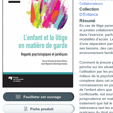
Collaborateurs
Collection
D'Enfance
Résumé
En cas de litige pare
et juristes collaboren
dans l’exercice, parf
modalités d’accès. Le
d’une séparation par
ses besoins, des car
environnement famili
Comment la preuve ps
penche sur les situati
l’utilisation par les 
milieux de la psychol
complexe dans cet ou
connaissances en psy
de l’enfant alors que
conflictuelle, est sou
Feuilleter cet ouvrage
jurisprudence en mat
traitement que fait l
intéressera tant les 
Fiche produit
praticiens du droit q