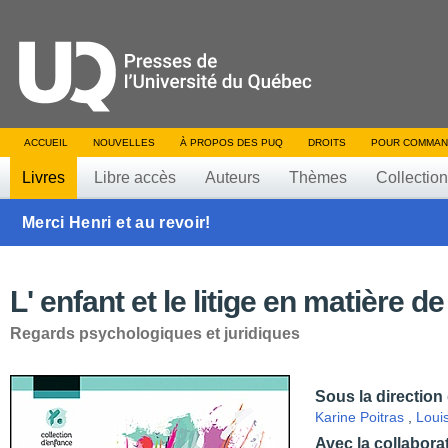
ACCUEIL
NOUVELLES
À PROPOS DES PUQ
DROITS
POUR COMMAN
Livres
Libre accès
Auteurs
Thèmes
Collectio
Merci Henri et au revoir!
L' enfant et le litige en matière d
Regards psychologiques et juridiques
Sous la direction
Karine Poitras
,
Loui
Avec la collabora