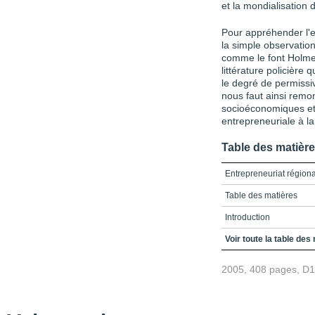
et la mondialisation
Pour appréhender l'e
la simple observation
comme le font Holmes
littérature policière
le degré de permissiv
nous faut ainsi remon
socioéconomiques et 
entrepreneuriale à l
Table des matièr
Entrepreneuriat région
Table des matières
Introduction
PARTIE I : Le contexte
Voir toute la table des
CHAPITRE I : L'économ
2005, 408 pages, D
CHAPITRE II : L'entrepr
PARTIE II : Entrepreneur