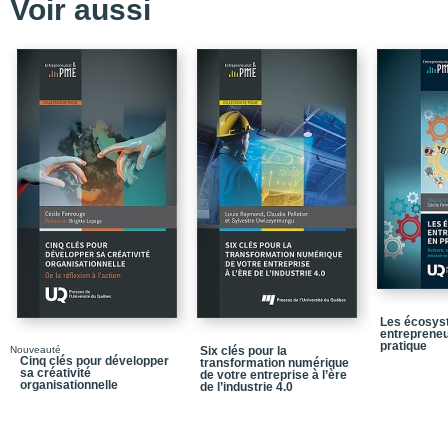
Voir aussi
CHAPITRE III : Les ent
CHAPITRE IV : L'organ
CHAPITRE V : Le milieu
PARTIE III : Information
CHAPITRE VI : L'inform
CHAPITRE VII : Les ré
CHAPITRE VIII : L'inno
PARTIE IV : Les méca
CHAPITRE IX : Le résea
CHAPITRE X : Contagion
connaissance
Les écosys
entrepreneu
CONCLUSION : Vers une 
pratique
Nouveauté
Six clés pour la
Cinq clés pour développer
transformation numérique
BIBLIOGRAPHIE
sa créativité
de votre entreprise à l’ère
organisationnelle
de l’industrie 4.0