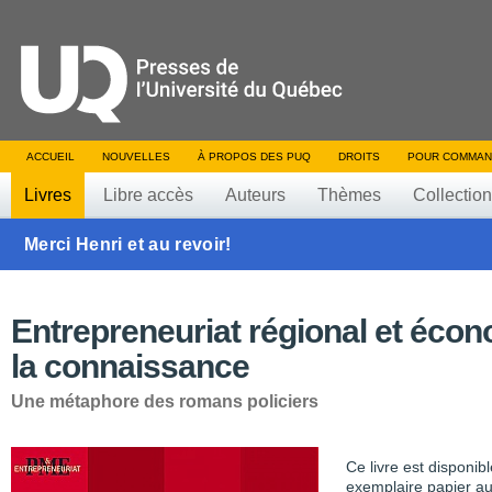
ACCUEIL
NOUVELLES
À PROPOS DES PUQ
DROITS
POUR COMMAN
Livres
Libre accès
Auteurs
Thèmes
Collectio
Merci Henri et au revoir!
Entrepreneuriat régional et éco
la connaissance
Une métaphore des romans policiers
Ce livre est disponib
exemplaire papier au