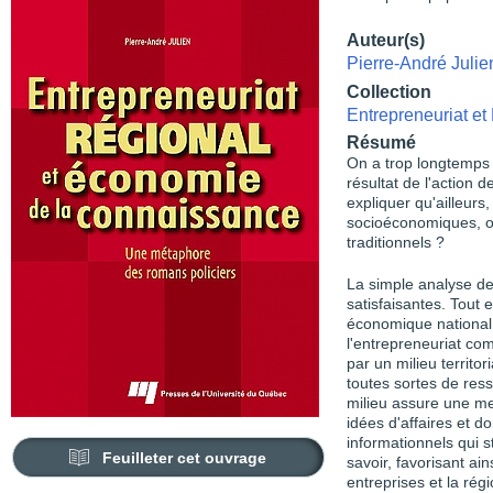
Auteur(s)
Pierre-André Julie
Collection
Entrepreneuriat e
Résumé
On a trop longtemps
résultat de l'action
expliquer qu'ailleurs
socioéconomiques, on
traditionnels ?
La simple analyse de
satisfaisantes. Tout
économique national e
l'entrepreneuriat c
par un milieu territor
toutes sortes de res
milieu assure une mei
idées d'affaires et d
informationnels qui s
Feuilleter cet ouvrage
savoir, favorisant ain
entreprises et la ré