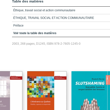
Table des matières
Éthique, travail social et action communautaire
ÉTHIQUE, TRAVAIL SOCIAL ET ACTION COMMUNAUTAIRE
Préface
Remerciements
Voir toute la table des matières
Table des matières
2003, 268 pages, D1245, ISBN 978-2-7605-1245-0
Introduction
Chapitre 1_L'éthique sociale
Chapitre 2_L'éthique du travail social
Chapitre 3_L'éthique de l'action communautaire
Chapitre 4_L'éthique de la recherche sociale
Chapitre 5_Les droits et libertés de la personne
Conclusion
Lexique
Bibliographie sélective