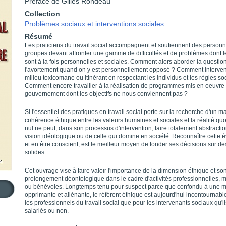
Préface de Gilles Rondeau
Collection
Problèmes sociaux et interventions sociales
Résumé
Les praticiens du travail social accompagnent et soutiennent des personn
groupes devant affronter une gamme de difficultés et de problèmes dont 
sont à la fois personnelles et sociales. Comment alors aborder la questio
l'avortement quand on y est personnellement opposé ? Comment interven
milieu toxicomane ou itinérant en respectant les individus et les règles so
Comment encore travailler à la réalisation de programmes mis en oeuvre
gouvernement dont les objectifs ne nous conviennent pas ?
Si l'essentiel des pratiques en travail social porte sur la recherche d'un
cohérence éthique entre les valeurs humaines et sociales et la réalité quo
nul ne peut, dans son processus d'intervention, faire totalement abstracti
vision idéologique ou de celle qui domine en société. Reconnaître cette 
et en être conscient, est le meilleur moyen de fonder ses décisions sur d
solides.
Cet ouvrage vise à faire valoir l'importance de la dimension éthique et so
prolongement déontologique dans le cadre d'activités professionnelles, mi
ou bénévoles. Longtemps tenu pour suspect parce que confondu à une m
opprimante et aliénante, le référent éthique est aujourd'hui incontournabl
les professionnels du travail social que pour les intervenants sociaux qu'il
salariés ou non.