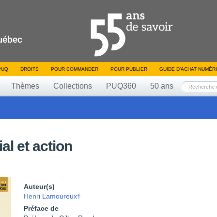
PUQ
DROITS
POUR COMMANDER
POUR PUBLIER
GUIDE D’ACHAT NUMÉR
Thèmes
Collections
PUQ360
50 ans
ial et action
Auteur(s)
Henri Lamoureux†
Préface de