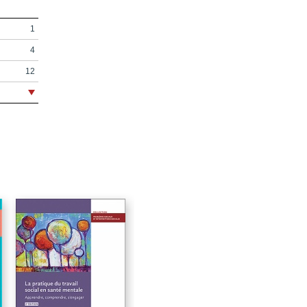
1
4
12
18
20
24
30
66
142
200
220
250
254
258