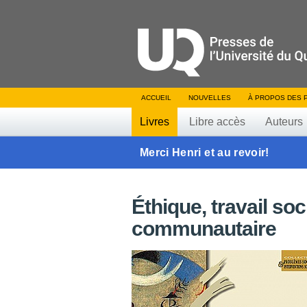
ACCUEIL
NOUVELLES
À PROPOS DES 
Livres
Libre accès
Auteurs
Merci Henri et au revoir!
Éthique, travail soc
communautaire