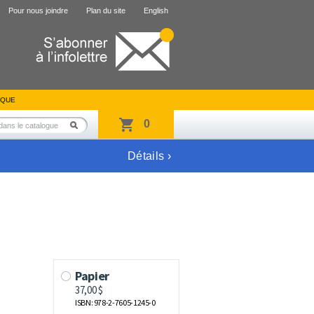
Pour nous joindre
Plan du site
English
IQUE
0
Détails ›