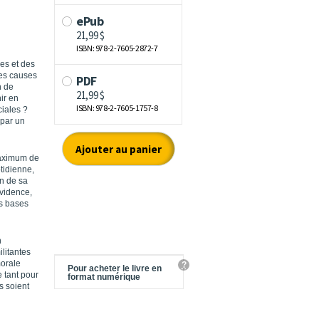
es et des
les causes
n de
ir en
ciales ?
 par un
 maximum de
tidienne,
on de sa
évidence,
es bases
n
litantes
orale
?
Pour acheter le livre en
e tant pour
format numérique
s soient