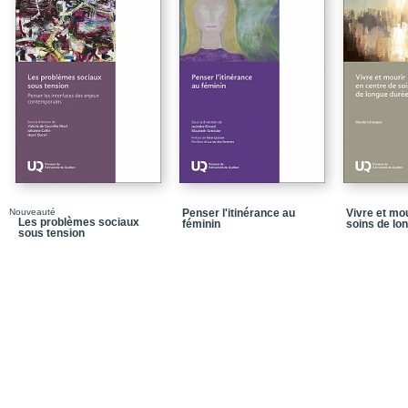
Qu’en pensez-vous ?
Lectures suggérées
Chapitre 2 - L’évaluati
Synthèse
Qu’en pensez-vous ?
Lectures suggérées
Chapitre 3 - La prise de
Nouveauté
Penser l'itinérance au
Vivre et mo
Synthèse
Les problèmes sociaux
féminin
soins de lo
sous tension
Qu’en pensez-vous ?
Lectures suggérées
Chapitre 4 - L’explorati
Synthèse
Qu’en pensez-vous ?
Lectures suggérées