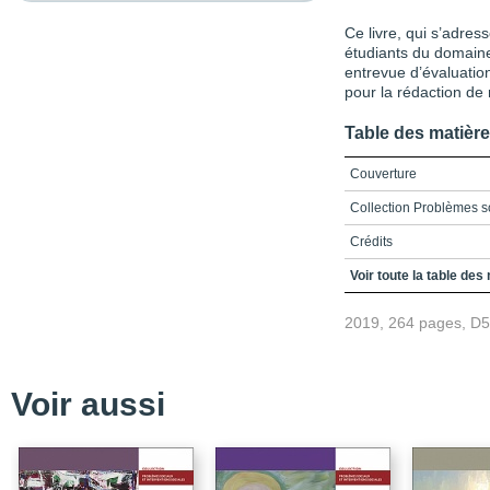
Ce livre, qui s’adress
étudiants du domaine,
entrevue d’évaluatio
pour la rédaction de 
Table des matièr
Couverture
Collection Problèmes so
Crédits
Remerciements
Voir toute la table des
Table des matières
2019, 264 pages, D
Liste des figures et tab
Liste des sigles
Voir aussi
Introduction
Chapitre 1 - Le fonctio
Synthèse