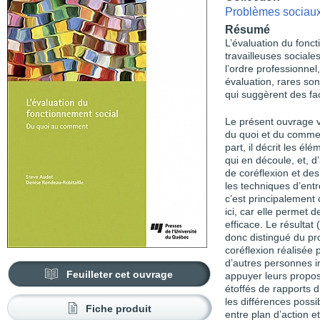
Problèmes sociaux 
Résumé
L’évaluation du fonc
travailleuses sociale
l’ordre professionnel,
évaluation, rares so
qui suggèrent des faç
Le présent ouvrage ve
du quoi et du commen
part, il décrit les él
qui en découle, et, 
de coréflexion et des
les techniques d’entr
c’est principalement 
ici, car elle permet 
efficace. Le résultat 
donc distingué du pr
coréflexion réalisée p
d’autres personnes i
Feuilleter cet ouvrage
appuyer leurs propos
étoffés de rapports d
les différences possib
Fiche produit
entre plan d’action e