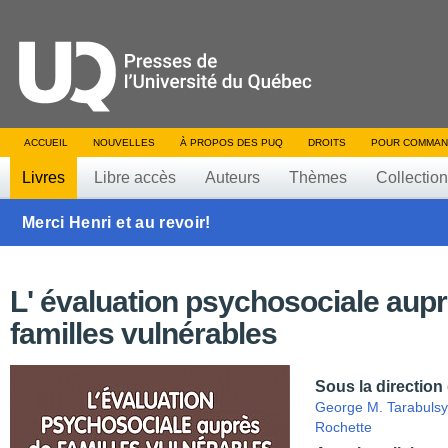
ACCUEIL
NOUVELLES
À PROPOS DES PUQ
DROITS
POUR COMMAN
Livres
Libre accès
Auteurs
Thèmes
Collectio
Merci Henri et au revoir!
L' évaluation psychosociale aup
familles vulnérables
Sous la direction
George M. Tarabulsy
Rochette