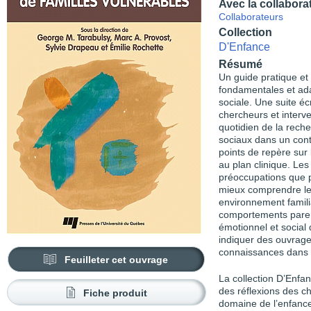
Avec la collabora
Collaborateurs
Collection
D'Enfance
Résumé
Un guide pratique et
fondamentales et ada
sociale. Une suite é
chercheurs et interve
quotidien de la reche
sociaux dans un cont
points de repère sur l
au plan clinique. Les
préoccupations que po
mieux comprendre les
environnement familia
comportements paren
émotionnel et social d
indiquer des ouvrage
connaissances dans l
Feuilleter cet ouvrage
La collection D’Enfan
des réflexions des 
Fiche produit
domaine de l’enfance