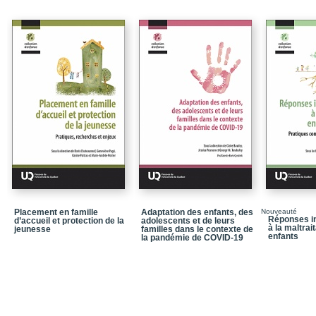
demeure en besoin de p
Le comportement paren
L’observation de la sens
de visites à domicile
Le développement cognit
évaluation
Mieux évaluer ; mieux i
Références
Index des sujets
Index des auteurs
Placement en famille
Adaptation des enfants, des
Nouveauté
Réponses in
d’accueil et protection de la
adolescents et de leurs
à la maltrai
jeunesse
familles dans le contexte de
enfants
la pandémie de COVID-19