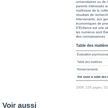
universitaires ou de 
parents intéressés a
maîtresse de la colle
résultats de recherc
intervenants, aux gen
économiques de prend
D’Enfance est une sé
les numéros sont thém
des connaissances.
Table des matièr
Évaluation psychosocia
Table des matières
Remerciements
La pertinence de jumel
Voir toute la table des
l’évaluation psychosoci
2008, 228 pages, D
L’approche bioécologi
Soutien social et famill
évaluation
Voir aussi
Les caractéristiques fam