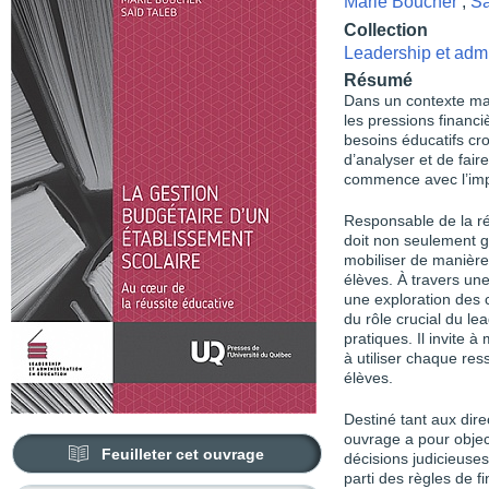
Marie Boucher
,
Sa
Collection
Leadership et admi
Résumé
Dans un contexte marq
les pressions financi
besoins éducatifs cro
d’analyser et de fai
commence avec l’im
Responsable de la réu
doit non seulement g
mobiliser de manière
élèves. À travers une
une exploration des
du rôle crucial du lea
pratiques. Il invite à
à utiliser chaque re
élèves.
Destiné tant aux dire
ouvrage a pour object
Feuilleter cet ouvrage
décisions judicieuses
parti des règles de f