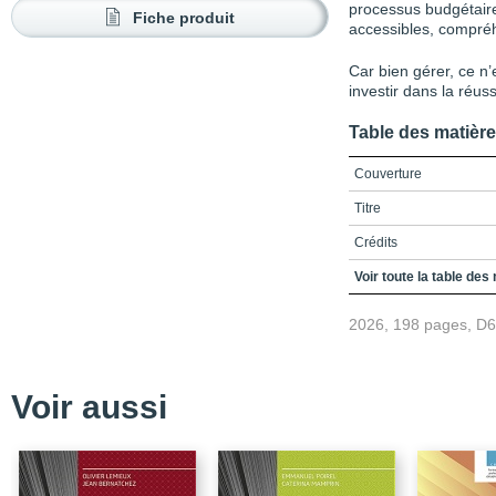
processus budgétaire
Fiche produit
accessibles, compréh
Car bien gérer, ce n’
investir dans la réus
Table des matièr
Couverture
Titre
Crédits
Remerciements
Voir toute la table des
Mot des auteurs
2026, 198 pages, D
Table des matières
Listes de la figure et d
Voir aussi
Liste des sigles et des
Introduction
Chapitre 1 / Modèles d