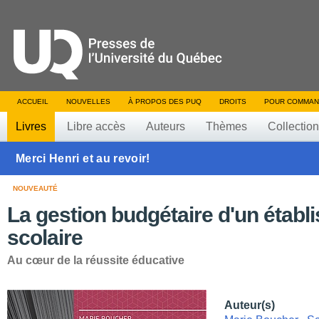
ACCUEIL
NOUVELLES
À PROPOS DES PUQ
DROITS
POUR COMMAN
Livres
Libre accès
Auteurs
Thèmes
Collectio
Merci Henri et au revoir!
NOUVEAUTÉ
La gestion budgétaire d'un étab
scolaire
Au cœur de la réussite éducative
Auteur(s)