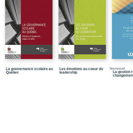
dans un contexte intern
Pour conclure
Chapitre 2 / La gouver
Chapitre 3 / Aspects lé
scolaires dans le cont
Pour conclure
Chapitre 4 / La gestion
Pour conclure
La gouvernance scolaire au
Les émotions au coeur du
Nouveauté
Chapitre 5 / Gestion bu
La gestion r
Québec
leadership
changemen
Pour conclure
Chapitre 6 / Gestion b
Pour conclure
Chapitre 7 / Gestion bu
Pour conclure
Chapitre 8 / Gestion bu