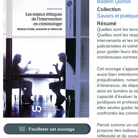
Bastien Quirion
Collection
Savoirs et pratiqu
Résumé
Quelles sont les tens
Quelles sont les resp
intervenants et les i
judiciarisées et vuln
pour guider leurs déc
nombreuses normes
Cet ouvrage s’appuie 
aussi bien intentionné
préjudiciables, nota
d’itinérance, de dép
ainsi en lumière la né
capacité d’évaluer la
juridiques et profess
elles seules guider 
confrontés les crimi
Pensé comme un coffr
Feuilleter cet ouvrage
propose des balises p
réflexivité et de sou