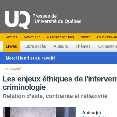
ACCUEIL
NOUVELLES
À PROPOS DES PUQ
DROITS
POUR COMMAN
Livres
Libre accès
Auteurs
Thèmes
Collectio
Merci Henri et au revoir!
NOUVEAUTÉ
Les enjeux éthiques de l'interven
criminologie
Relation d’aide, contrainte et réflexivité
Auteur(s)